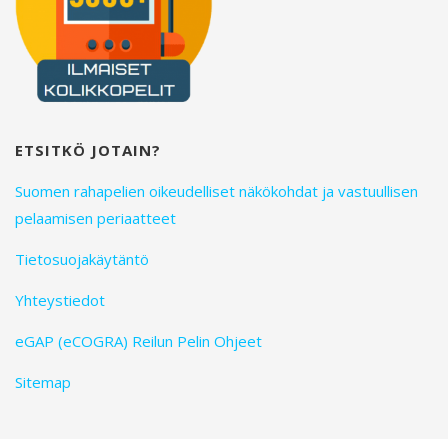
ETSITKÖ JOTAIN?
Suomen rahapelien oikeudelliset näkökohdat ja vastuullisen
pelaamisen periaatteet
Tietosuojakäytäntö
Yhteystiedot
eGAP (eCOGRA) Reilun Pelin Ohjeet
Sitemap