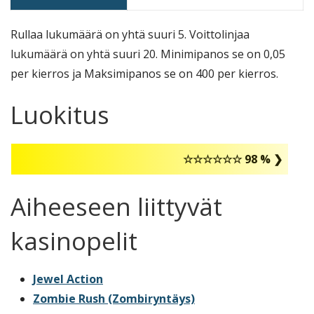
Rullaa lukumäärä on yhtä suuri 5. Voittolinjaa
lukumäärä on yhtä suuri 20. Minimipanos se on 0,05
per kierros ja Maksimipanos se on 400 per kierros.
Luokitus
☆☆☆☆☆☆ 98 % ❯
Aiheeseen liittyvät
kasinopelit
Jewel Action
Zombie Rush (Zombiryntäys)