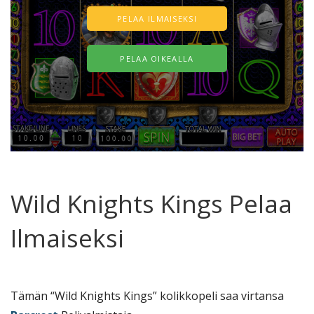
PELAA ILMAISEKSI
PELAA OIKEALLA
Wild Knights Kings Pelaa
Ilmaiseksi
Tämän “Wild Knights Kings” kolikkopeli saa virtansa