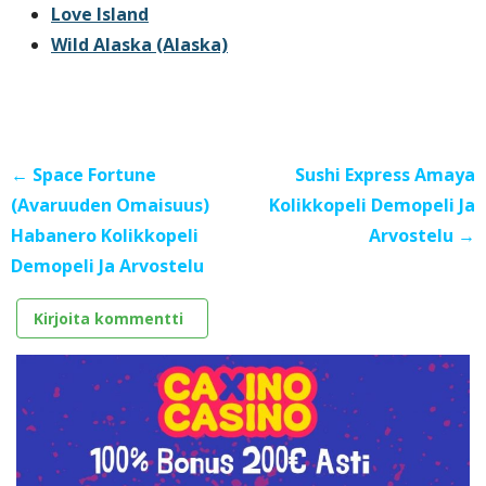
Love Island
Wild Alaska (Alaska)
← Space Fortune
Sushi Express Amaya
(Avaruuden Omaisuus)
Kolikkopeli Demopeli Ja
Habanero Kolikkopeli
Arvostelu →
Demopeli Ja Arvostelu
Kirjoita kommentti