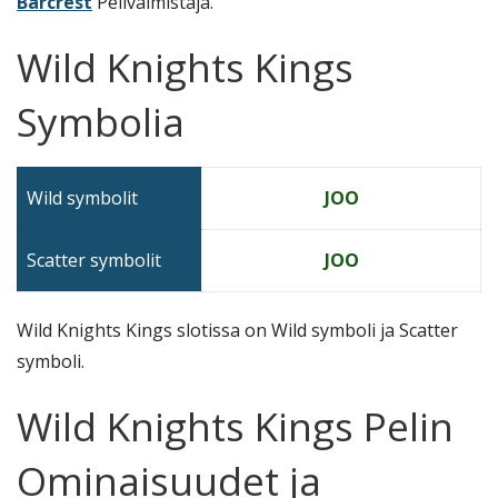
Barcrest
Pelivalmistaja.
Wild Knights Kings
Symbolia
Wild symbolit
JOO
Scatter symbolit
JOO
Wild Knights Kings slotissa on Wild symboli ja Scatter
symboli.
Wild Knights Kings Pelin
Ominaisuudet ja