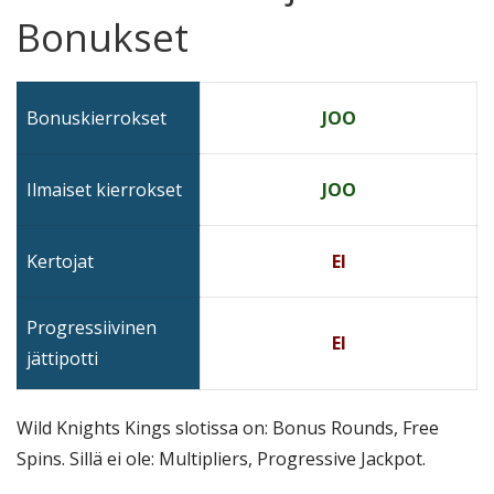
Bonukset
Bonuskierrokset
JOO
Ilmaiset kierrokset
JOO
Kertojat
EI
Progressiivinen
EI
jättipotti
Wild Knights Kings slotissa on: Bonus Rounds, Free
Spins. Sillä ei ole: Multipliers, Progressive Jackpot.