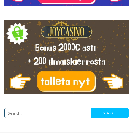
S
e
a