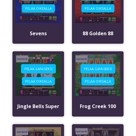
PELAA OIKEALLA
PELAA OIKEALLA
Sevens
88 Golden 88
PELAA ILMAISEKSI
PELAA ILMAISEKSI
PELAA OIKEALLA
PELAA OIKEALLA
Jingle Bells Super
Frog Creek 100