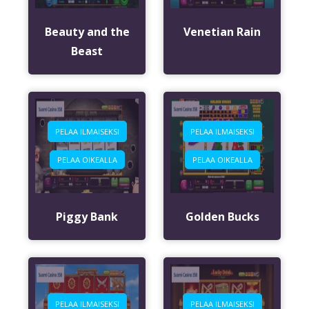
Beauty and the
Venetian Rain
Beast
PELAA ILMAISEKSI
PELAA ILMAISEKSI
PELAA OIKEALLA
PELAA OIKEALLA
Piggy Bank
Golden Bucks
PELAA ILMAISEKSI
PELAA ILMAISEKSI