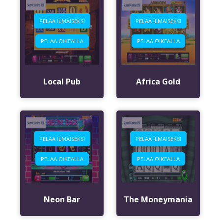
PELAA ILMAISEKSI
PELAA ILMAISEKSI
PELAA OIKEALLA
PELAA OIKEALLA
Local Pub
Africa Gold
PELAA ILMAISEKSI
PELAA ILMAISEKSI
PELAA OIKEALLA
PELAA OIKEALLA
Neon Bar
The Moneymania