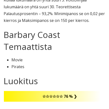
lukumäärä on yhtä suuri 30. Teorettisesta
Palautusprosentin – 93,2%. Minimipanos se on 0,02 per
kierros ja Maksimipanos se on 150 per kierros.
Barbary Coast
Temaattista
Movie
Pirates
Luokitus
☆☆☆☆☆☆ 76 % ❯