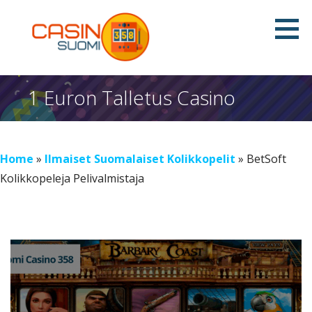
S
k
i
Suomi Casino 358
p
t
1 Euron Talletus Casino
o
c
o
Home
»
Ilmaiset Suomalaiset Kolikkopelit
»
BetSoft
n
Kolikkopeleja Pelivalmistaja
t
e
n
t