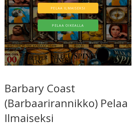
PELAA ILMAISEKSI
PELAA OIKEALLA
Barbary Coast
(Barbaarirannikko) Pelaa
Ilmaiseksi