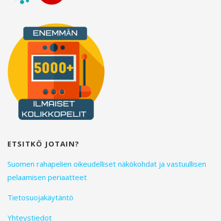
r
:
ETSITKÖ JOTAIN?
Suomen rahapelien oikeudelliset näkökohdat ja vastuullisen
pelaamisen periaatteet
Tietosuojakäytäntö
Yhteystiedot