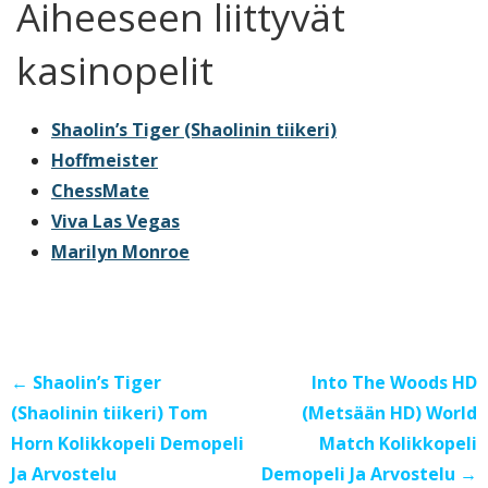
Aiheeseen liittyvät
kasinopelit
Shaolin’s Tiger (Shaolinin tiikeri)
Hoffmeister
ChessMate
Viva Las Vegas
Marilyn Monroe
← Shaolin’s Tiger
Into The Woods HD
(Shaolinin tiikeri) Tom
(Metsään HD) World
Horn Kolikkopeli Demopeli
Match Kolikkopeli
Ja Arvostelu
Demopeli Ja Arvostelu →