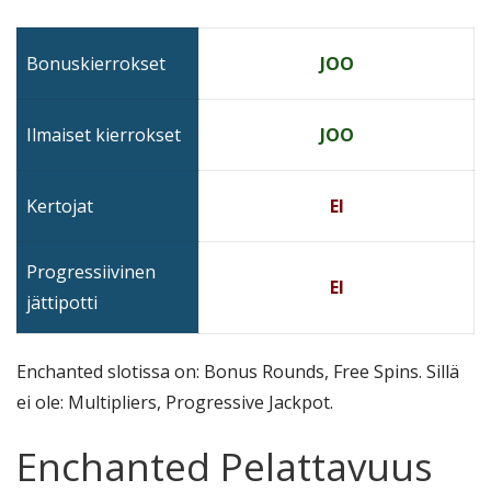
Bonuskierrokset
JOO
Ilmaiset kierrokset
JOO
Kertojat
EI
Progressiivinen
EI
jättipotti
Enchanted slotissa on: Bonus Rounds, Free Spins. Sillä
ei ole: Multipliers, Progressive Jackpot.
Enchanted Pelattavuus