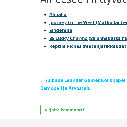
Alibaba
Journey to the West (Matka länte
Sinderella
88 Lucky Charms (88 onnekasta h
Reptile Riches (Matelijarikkaudet
← Alibaba Leander Games Kolikkopeli
Demopeli Ja Arvostelu
Kirjoita kommentti