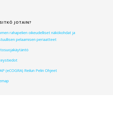
SITKÖ JOTAIN?
omen rahapelien oikeudelliset näkökohdat ja
stuullisen pelaamisen periaatteet
etosuojakäytäntö
teystiedot
AP (eCOGRA) Reilun Pelin Ohjeet
temap