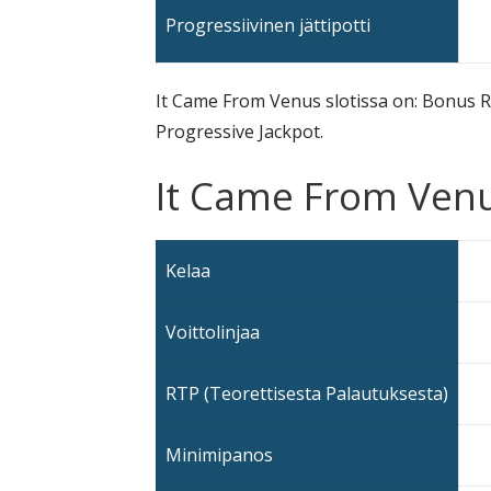
Progressiivinen jättipotti
It Came From Venus slotissa on: Bonus Roun
Progressive Jackpot.
It Came From Venu
Kelaa
Voittolinjaa
RTP (Teorettisesta Palautuksesta)
Minimipanos