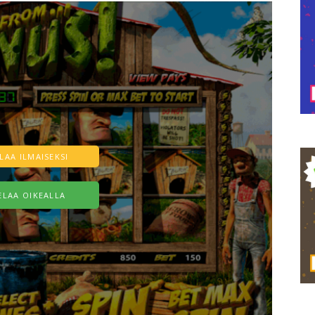
LAA ILMAISEKSI
ELAA OIKEALLA