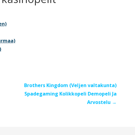
en)
urmaa)
)
Brothers Kingdom (Veljen valtakunta)
Spadegaming Kolikkopeli Demopeli Ja
Arvostelu →