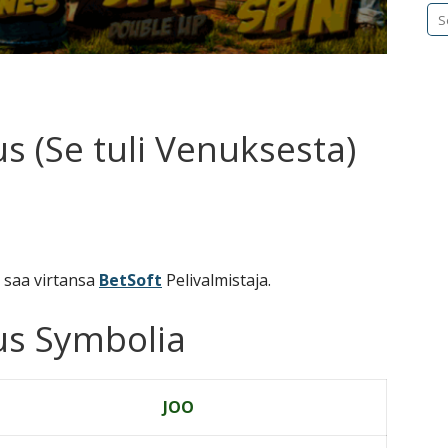
S
e
a
r
c
 (Se tuli Venuksesta)
h
f
o
r
:
 saa virtansa
BetSoft
Pelivalmistaja.
us Symbolia
JOO