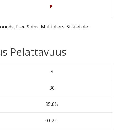
EI
ds, Free Spins, Multipliers. Sillä ei ole:
s Pelattavuus
5
30
95,8%
0,02 c.