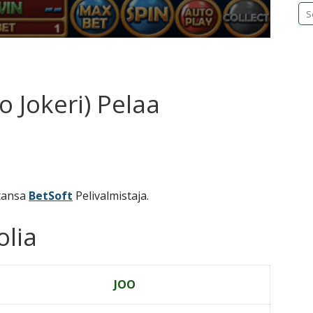
S
e
a
r
c
 Jokeri) Pelaa
h
f
o
r
:
rtansa
BetSoft
Pelivalmistaja.
lia
JOO