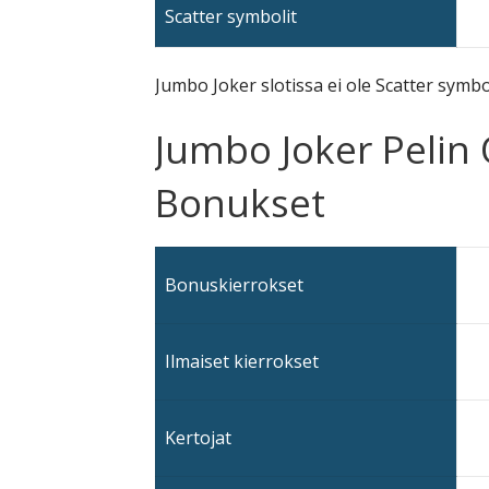
Scatter symbolit
Jumbo Joker slotissa ei ole Scatter symbo
Jumbo Joker Pelin
Bonukset
Bonuskierrokset
Ilmaiset kierrokset
Kertojat