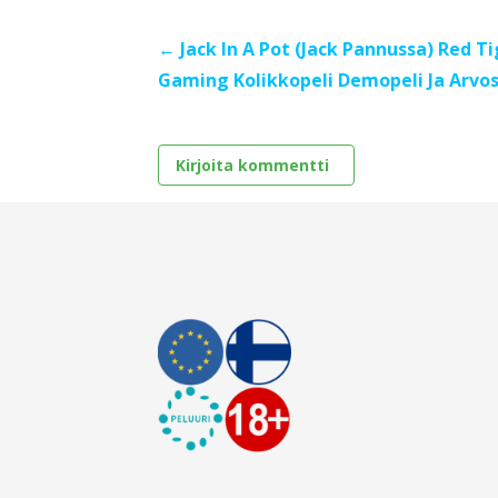
← Jack In A Pot (Jack Pannussa) Red Ti
Gaming Kolikkopeli Demopeli Ja Arvos
Kirjoita kommentti