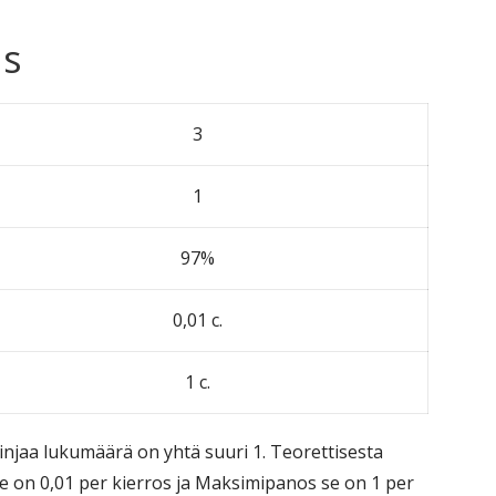
us
3
1
97%
0,01 c.
1 c.
linjaa lukumäärä on yhtä suuri 1. Teorettisesta
 on 0,01 per kierros ja Maksimipanos se on 1 per