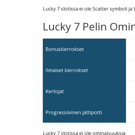
Lucky 7 slotissa ei ole Scatter symboli ja 
Lucky 7 Pelin Omi
Bonuskierrokset
Ilmaiset kierrokset
Kertojat
Progressiivinen jättipotti
Lucky 7 slotissa ei ole ominaisuuksia