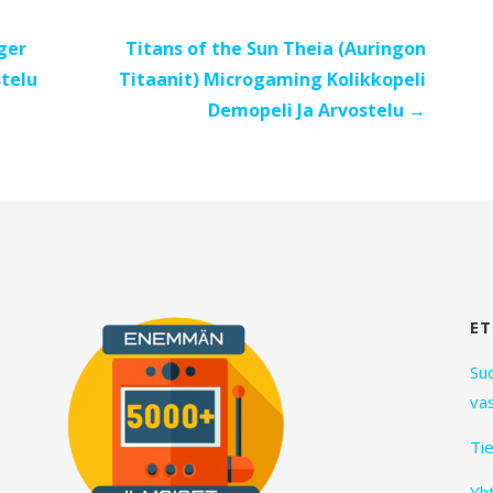
ger
Titans of the Sun Theia (Auringon
telu
Titaanit) Microgaming Kolikkopeli
Demopeli Ja Arvostelu →
ET
Su
va
Ti
Yh