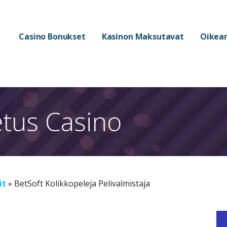
Casino Bonukset
Kasinon Maksutavat
Oikean
8
etus Casino
it
»
BetSoft Kolikkopeleja Pelivalmistaja