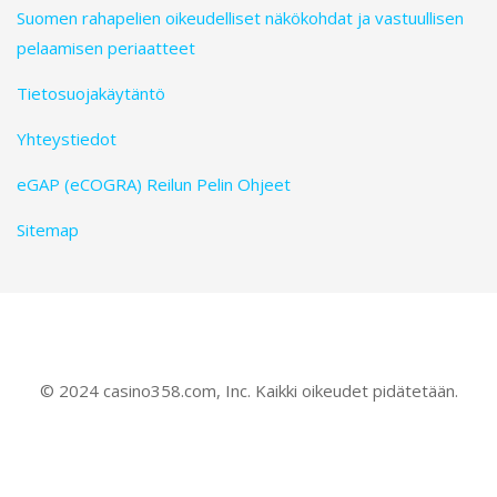
Suomen rahapelien oikeudelliset näkökohdat ja vastuullisen
pelaamisen periaatteet
Tietosuojakäytäntö
Yhteystiedot
eGAP (eCOGRA) Reilun Pelin Ohjeet
Sitemap
© 2024 casino358.com, Inc. Kaikki oikeudet pidätetään.