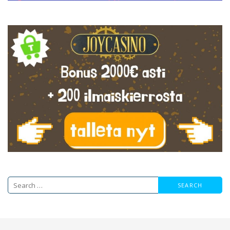
S
e
a
r