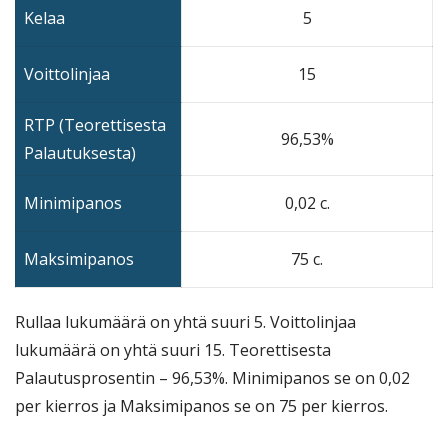
Kelaa
5
Voittolinjaa
15
RTP (Teorettisesta
96,53%
Palautuksesta)
Minimipanos
0,02 c.
Maksimipanos
75 c.
Rullaa lukumäärä on yhtä suuri 5. Voittolinjaa
lukumäärä on yhtä suuri 15. Teorettisesta
Palautusprosentin – 96,53%. Minimipanos se on 0,02
per kierros ja Maksimipanos se on 75 per kierros.