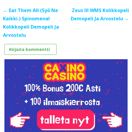
← Eat Them All (Syö Ne
Zeus III WMS Kolikkopeli
Kaikki.) Spinomenal
Demopeli Ja Arvostelu →
Kolikkopeli Demopeli Ja
Arvostelu
Kirjoita kommentti