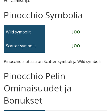
Pelivalmistaja.
Pinocchio Symbolia
Wild symbolit
JOO
Scatter symbolit
JOO
Pinocchio slotissa on Scatter symboli ja Wild symboli.
Pinocchio Pelin
Ominaisuudet ja
Bonukset