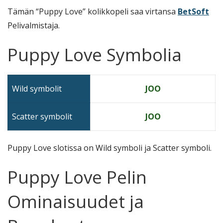
Tämän “Puppy Love” kolikkopeli saa virtansa
BetSoft
Pelivalmistaja.
Puppy Love Symbolia
Wild symbolit
JOO
Scatter symbolit
JOO
Puppy Love slotissa on Wild symboli ja Scatter symboli.
Puppy Love Pelin
Ominaisuudet ja