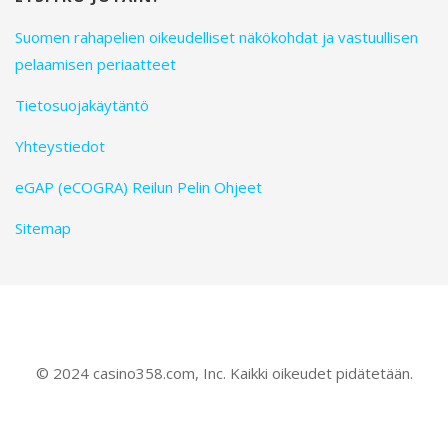
Suomen rahapelien oikeudelliset näkökohdat ja vastuullisen
pelaamisen periaatteet
Tietosuojakäytäntö
Yhteystiedot
eGAP (eCOGRA) Reilun Pelin Ohjeet
Sitemap
© 2024 casino358.com, Inc. Kaikki oikeudet pidätetään.