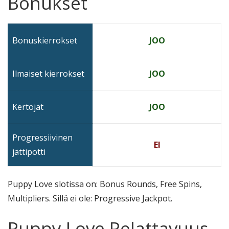
Bonukset
Bonuskierrokset
JOO
Ilmaiset kierrokset
JOO
Kertojat
JOO
Progressiivinen
EI
jättipotti
Puppy Love slotissa on: Bonus Rounds, Free Spins,
Multipliers. Sillä ei ole: Progressive Jackpot.
Puppy Love Pelattavuus