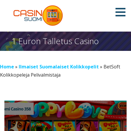
S
k
i
Suomi Casino 358
p
t
1 Euron Talletus Casino
o
c
o
Home
»
Ilmaiset Suomalaiset Kolikkopelit
»
BetSoft
n
Kolikkopeleja Pelivalmistaja
t
e
n
t