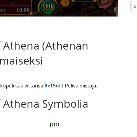
S
e
a
r
c
f Athena (Athenan
h
lmaiseksi
f
o
r
:
kopeli saa virtansa
BetSoft
Pelivalmistaja.
f Athena Symbolia
JOO