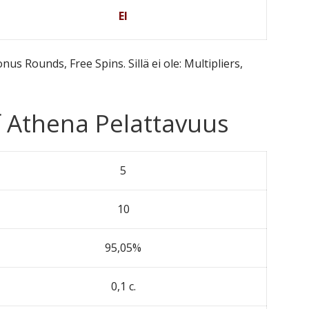
EI
us Rounds, Free Spins. Sillä ei ole: Multipliers,
 Athena Pelattavuus
5
10
95,05%
0,1 c.