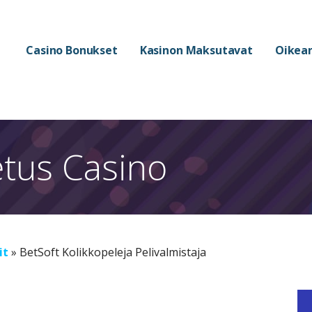
Casino Bonukset
Kasinon Maksutavat
Oikean
8
etus Casino
it
»
BetSoft Kolikkopeleja Pelivalmistaja