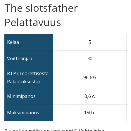
The slotsfather
Pelattavuus
Kelaa
5
Voittolinjaa
30
RTP (Teorettisesta
96,6%
Palautuksesta)
Minimipanos
0,6 c.
Maksimipanos
150 c.
Rullaa lukumäärä on yhtä suuri 5. Voittolinjaa