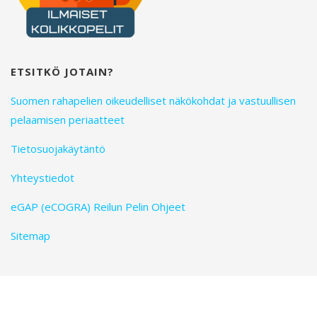
ETSITKÖ JOTAIN?
Suomen rahapelien oikeudelliset näkökohdat ja vastuullisen
pelaamisen periaatteet
Tietosuojakäytäntö
Yhteystiedot
eGAP (eCOGRA) Reilun Pelin Ohjeet
Sitemap