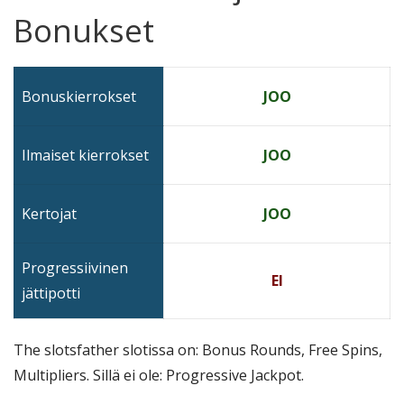
Bonukset
Bonuskierrokset
JOO
Ilmaiset kierrokset
JOO
Kertojat
JOO
Progressiivinen
EI
jättipotti
The slotsfather slotissa on: Bonus Rounds, Free Spins,
Multipliers. Sillä ei ole: Progressive Jackpot.