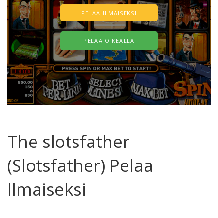
PELAA ILMAISEKSI
PELAA OIKEALLA
The slotsfather
(Slotsfather) Pelaa
Ilmaiseksi