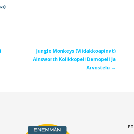
ma)
)
Jungle Monkeys (Viidakkoapinat)
Ainsworth Kolikkopeli Demopeli Ja
Arvostelu →
ET