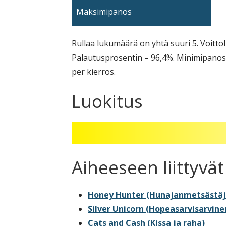
Maksimipanos
Rullaa lukumäärä on yhtä suuri 5. Voitto
Palautusprosentin – 96,4%. Minimipanos 
per kierros.
Luokitus
Aiheeseen liittyvät
Honey Hunter (Hunajanmetsästäj
Silver Unicorn (Hopeasarvisarvine
Cats and Cash (Kissa ja raha)