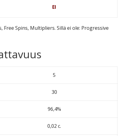
EI
Free Spins, Multipliers. Sillä ei ole: Progressive
attavuus
5
30
96,4%
0,02 c.