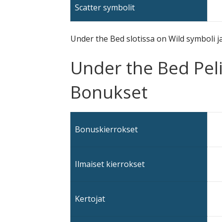
Scatter symbolit
Under the Bed slotissa on Wild symboli ja
Under the Bed Pel
Bonukset
Bonuskierrokset
Ilmaiset kierrokset
Kertojat