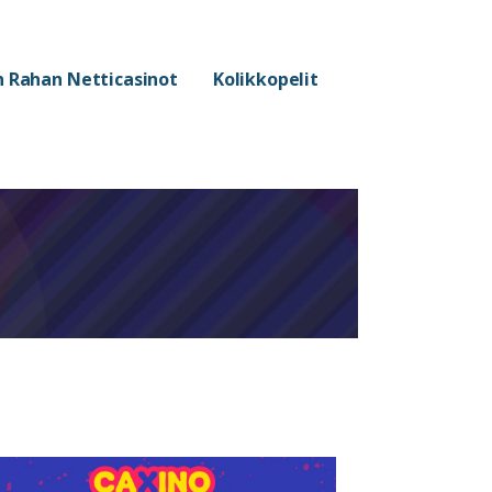
 Rahan Netticasinot
Kolikkopelit