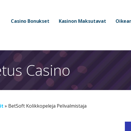
Casino Bonukset
Kasinon Maksutavat
Oikean
8
etus Casino
it
»
BetSoft Kolikkopeleja Pelivalmistaja