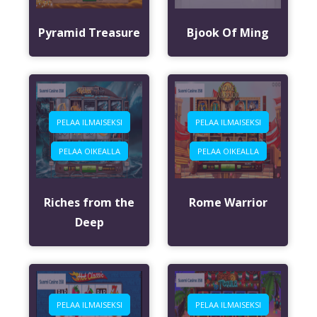
Pyramid Treasure
Bjook Of Ming
PELAA ILMAISEKSI
PELAA ILMAISEKSI
PELAA OIKEALLA
PELAA OIKEALLA
Riches from the
Rome Warrior
Deep
PELAA ILMAISEKSI
PELAA ILMAISEKSI