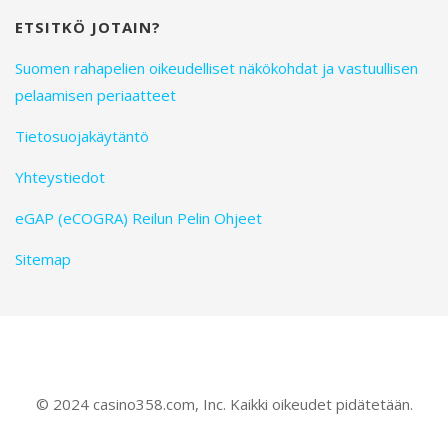
ETSITKÖ JOTAIN?
Suomen rahapelien oikeudelliset näkökohdat ja vastuullisen
pelaamisen periaatteet
Tietosuojakäytäntö
Yhteystiedot
eGAP (eCOGRA) Reilun Pelin Ohjeet
Sitemap
© 2024 casino358.com, Inc. Kaikki oikeudet pidätetään.