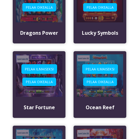
PELAA OIKEALLA
PELAA OIKEALLA
Dragons Power
Lucky Symbols
PELAA ILMAISEKSI
PELAA ILMAISEKSI
PELAA OIKEALLA
PELAA OIKEALLA
Star Fortune
Ocean Reef