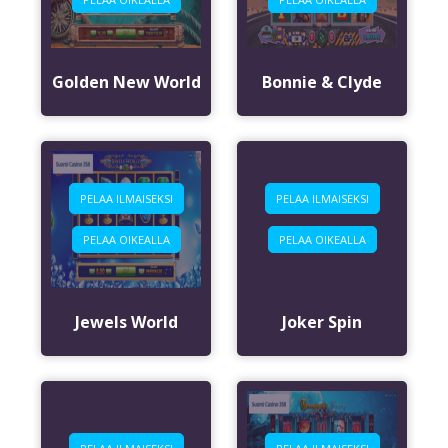
Golden New World
Bonnie & Clyde
PELAA ILMAISEKSI
PELAA ILMAISEKSI
PELAA OIKEALLA
PELAA OIKEALLA
Jewels World
Joker Spin