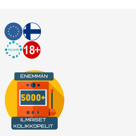
a
r
c
h
f
o
r
: