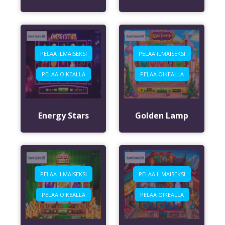
PELAA ILMAISEKSI
PELAA ILMAISEKSI
PELAA OIKEALLA
PELAA OIKEALLA
Energy Stars
Golden Lamp
PELAA ILMAISEKSI
PELAA ILMAISEKSI
PELAA OIKEALLA
PELAA OIKEALLA