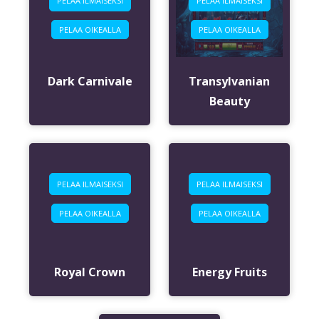
PELAA ILMAISEKSI
PELAA ILMAISEKSI
PELAA OIKEALLA
PELAA OIKEALLA
Dark Carnivale
Transylvanian
Beauty
PELAA ILMAISEKSI
PELAA ILMAISEKSI
PELAA OIKEALLA
PELAA OIKEALLA
Royal Crown
Energy Fruits