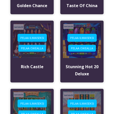
Golden Chance
Taste Of China
PELAA ILMAISEKSI
PELAA ILMAISEKSI
PELAA OIKEALLA
PELAA OIKEALLA
Rich Castle
Stunning Hot 20
Deluxe
PELAA ILMAISEKSI
PELAA ILMAISEKSI
PELAA OIKEALLA
PELAA OIKEALLA