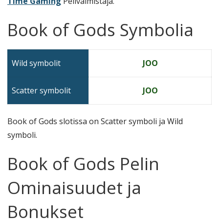
Time Gaming
Pelivalmistaja.
Book of Gods Symbolia
Wild symbolit
JOO
Scatter symbolit
JOO
Book of Gods slotissa on Scatter symboli ja Wild
symboli.
Book of Gods Pelin
Ominaisuudet ja
Bonukset