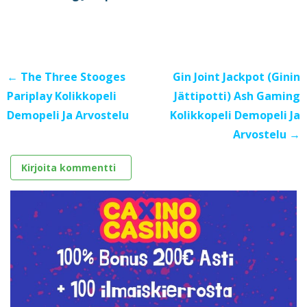
← The Three Stooges
Gin Joint Jackpot (Ginin
Pariplay Kolikkopeli
Jättipotti) Ash Gaming
Demopeli Ja Arvostelu
Kolikkopeli Demopeli Ja
Arvostelu →
Kirjoita kommentti