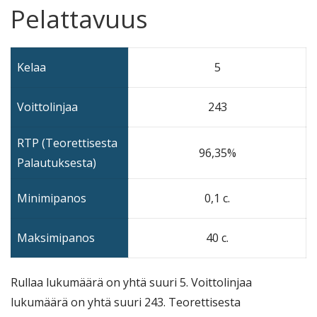
Pelattavuus
Kelaa
5
Voittolinjaa
243
RTP (Teorettisesta
96,35%
Palautuksesta)
Minimipanos
0,1 c.
Maksimipanos
40 c.
Rullaa lukumäärä on yhtä suuri 5. Voittolinjaa
lukumäärä on yhtä suuri 243. Teorettisesta