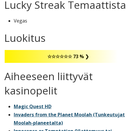
Lucky Streak Temaattista
Vegas
Luokitus
☆☆☆☆☆☆ 73 % ❯
Aiheeseen liittyvät
kasinopelit
Magic Quest HD
Invaders from the Planet Moolah (Tunkeutujat
Moolah-planeetalta)
Innocence or Temptation (Viattomuus tai