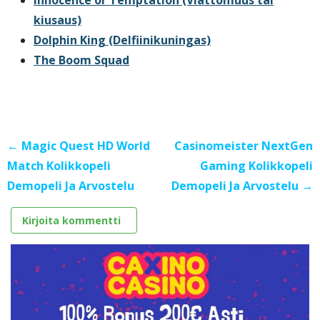
kiusaus)
Dolphin King (Delfiinikuningas)
The Boom Squad
← Magic Quest HD World
Casinomeister NextGen
Match Kolikkopeli
Gaming Kolikkopeli
Demopeli Ja Arvostelu
Demopeli Ja Arvostelu →
Kirjoita kommentti