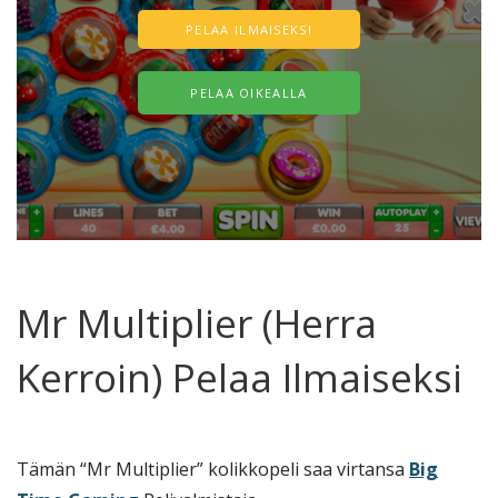
PELAA ILMAISEKSI
PELAA OIKEALLA
Mr Multiplier (Herra
Kerroin) Pelaa Ilmaiseksi
Tämän “Mr Multiplier” kolikkopeli saa virtansa
Big