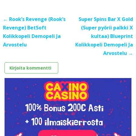
← Rook’s Revenge (Rook’s
Super Spins Bar X Gold
Revenge) BetSoft
(Super pyörii palkki X
Kolikkopeli Demopeli Ja
kultaa) Blueprint
Arvostelu
Kolikkopeli Demopeli Ja
Arvostelu →
Kirjoita kommentti