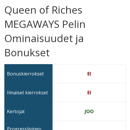
Queen of Riches
MEGAWAYS Pelin
Ominaisuudet ja
Bonukset
Bonuskierrokset
EI
Ilmaiset kierrokset
EI
Kertojat
JOO
Progressiivinen