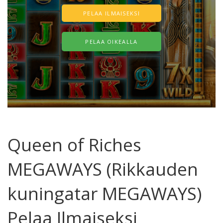
PELAA ILMAISEKSI
PELAA OIKEALLA
Queen of Riches
MEGAWAYS (Rikkauden
kuningatar MEGAWAYS)
Pelaa Ilmaiseksi