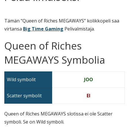
Tämän “Queen of Riches MEGAWAYS” kolikkopeli saa
virtansa
Big Time Gaming
Pelivalmistaja.
Queen of Riches
MEGAWAYS Symbolia
Wild symbolit
JOO
Scatter symbolit
EI
Queen of Riches MEGAWAYS slotissa ei ole Scatter
symboli. Se on Wild symboli.