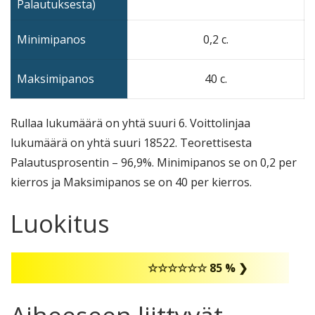
Palautuksesta)
Minimipanos
0,2 c.
Maksimipanos
40 c.
Rullaa lukumäärä on yhtä suuri 6. Voittolinjaa
lukumäärä on yhtä suuri 18522. Teorettisesta
Palautusprosentin – 96,9%. Minimipanos se on 0,2 per
kierros ja Maksimipanos se on 40 per kierros.
Luokitus
☆☆☆☆☆☆ 85 % ❯