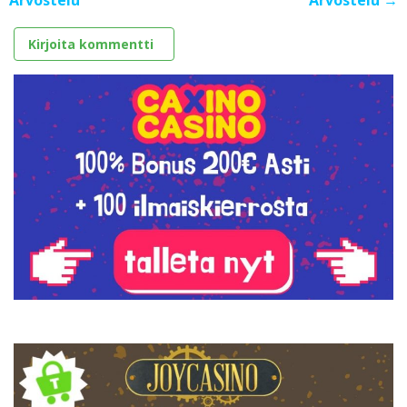
Kirjoita kommentti