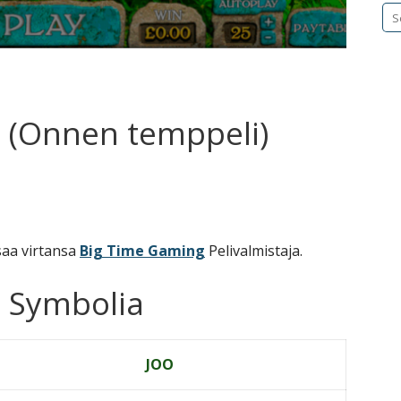
S
e
a
r
c
 (Onnen temppeli)
h
f
o
r
:
saa virtansa
Big Time Gaming
Pelivalmistaja.
 Symbolia
JOO