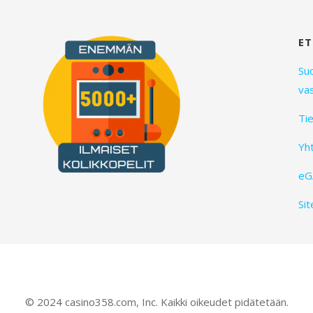
ET
Su
va
Ti
Yh
eG
Si
© 2024 casino358.com, Inc. Kaikki oikeudet pidätetään.