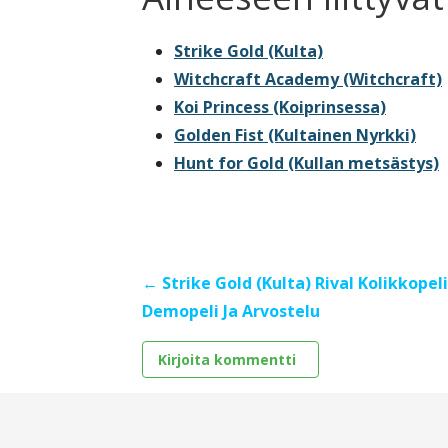
Strike Gold (Kulta)
Witchcraft Academy (Witchcraft)
Koi Princess (Koiprinsessa)
Golden Fist (Kultainen Nyrkki)
Hunt for Gold (Kullan metsästys)
← Strike Gold (Kulta) Rival Kolikkopeli
Demopeli Ja Arvostelu
Kirjoita kommentti