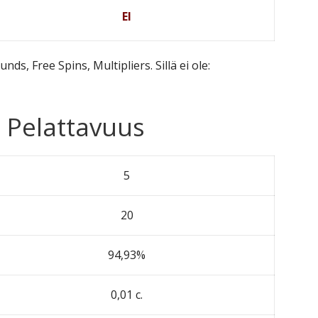
EI
s, Free Spins, Multipliers. Sillä ei ole:
 Pelattavuus
5
20
94,93%
0,01 c.