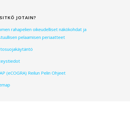
SITKÖ JOTAIN?
omen rahapelien oikeudelliset näkökohdat ja
stuullisen pelaamisen periaatteet
etosuojakäytäntö
teystiedot
AP (eCOGRA) Reilun Pelin Ohjeet
temap