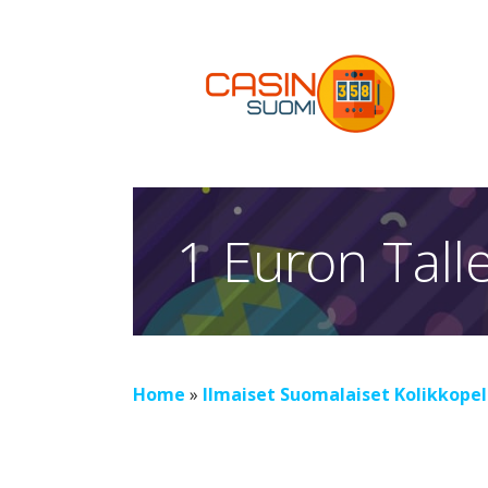
S
k
i
p
t
Suomi Casino 35
o
c
o
1 Euron Tall
n
t
e
n
t
Home
»
Ilmaiset Suomalaiset Kolikkopel