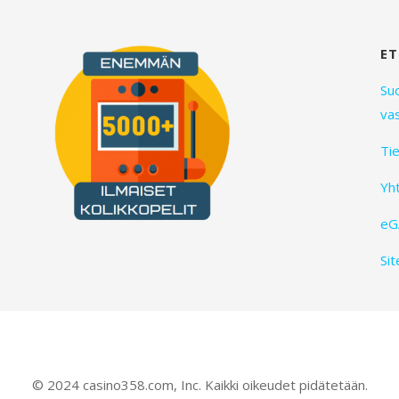
ET
Su
va
Ti
Yh
eG
Si
© 2024 casino358.com, Inc. Kaikki oikeudet pidätetään.