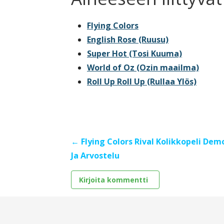
Flying Colors
English Rose (Ruusu)
Super Hot (Tosi Kuuma)
World of Oz (Ozin maailma)
Roll Up Roll Up (Rullaa Ylös)
← Flying Colors Rival Kolikkopeli Dem
Ja Arvostelu
Kirjoita kommentti