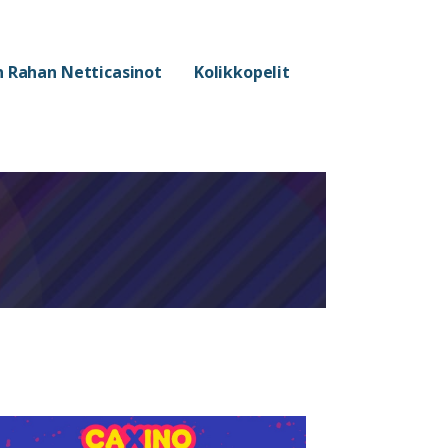
 Rahan Netticasinot
Kolikkopelit