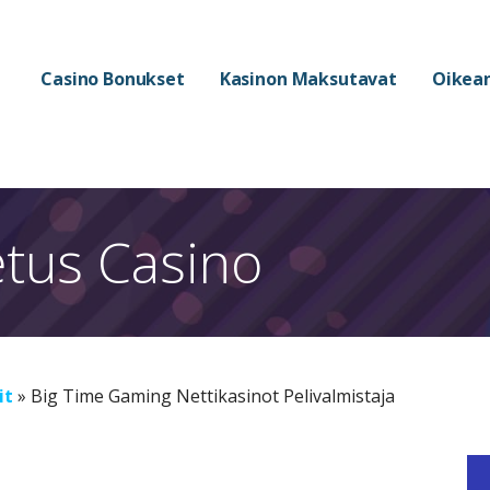
Casino Bonukset
Kasinon Maksutavat
Oikean
8
etus Casino
it
»
Big Time Gaming Nettikasinot Pelivalmistaja