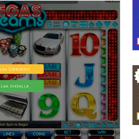
LAA ILMAISEKSI
ELAA OIKEALLA