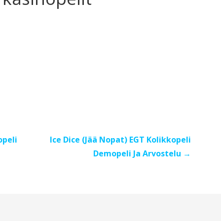
opeli
Ice Dice (Jää Nopat) EGT Kolikkopeli
Demopeli Ja Arvostelu →