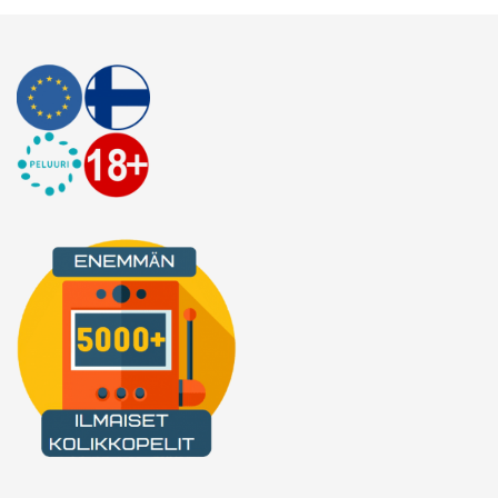
a
r
c
h
f
o
r
: