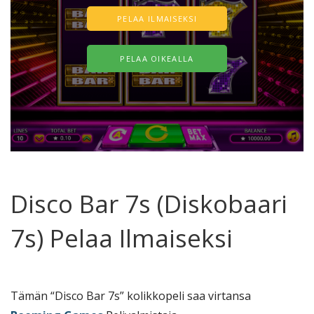
PELAA ILMAISEKSI
PELAA OIKEALLA
Disco Bar 7s (Diskobaari
7s) Pelaa Ilmaiseksi
Tämän “Disco Bar 7s” kolikkopeli saa virtansa