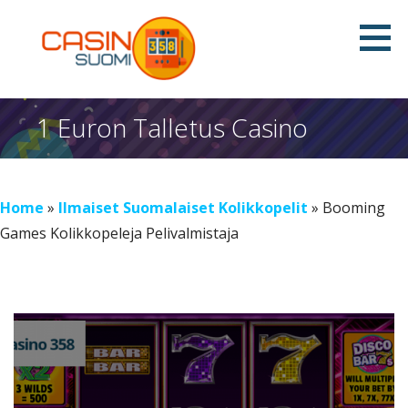
S
k
i
Suomi Casino 358
p
t
1 Euron Talletus Casino
o
c
o
Home
»
Ilmaiset Suomalaiset Kolikkopelit
»
Booming
n
Games Kolikkopeleja Pelivalmistaja
t
e
n
t