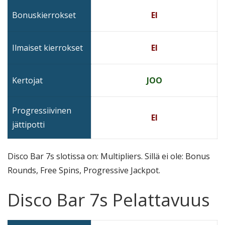
Bonuskierrokset
EI
Ilmaiset kierrokset
EI
Kertojat
JOO
Progressiivinen
EI
jättipotti
Disco Bar 7s slotissa on: Multipliers. Sillä ei ole: Bonus
Rounds, Free Spins, Progressive Jackpot.
Disco Bar 7s Pelattavuus