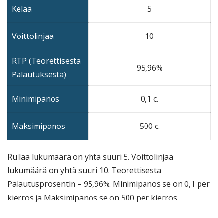
Kelaa
5
Voittolinjaa
10
RTP (Teorettisesta
95,96%
Palautuksesta)
Minimipanos
0,1 c.
Maksimipanos
500 c.
Rullaa lukumäärä on yhtä suuri 5. Voittolinjaa
lukumäärä on yhtä suuri 10. Teorettisesta
Palautusprosentin – 95,96%. Minimipanos se on 0,1 per
kierros ja Maksimipanos se on 500 per kierros.