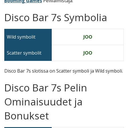
Booming Games
Pelivalmistaja.
Disco Bar 7s Symbolia
Wild symbolit
JOO
Scatter symbolit
JOO
Disco Bar 7s slotissa on Scatter symboli ja Wild symboli.
Disco Bar 7s Pelin
Ominaisuudet ja
Bonukset