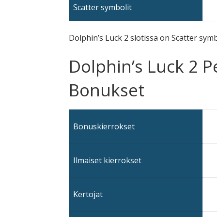
Scatter symbolit
Dolphin’s Luck 2 slotissa on Scatter symb
Dolphin’s Luck 2 P
Bonukset
Bonuskierrokset
Ilmaiset kierrokset
Kertojat