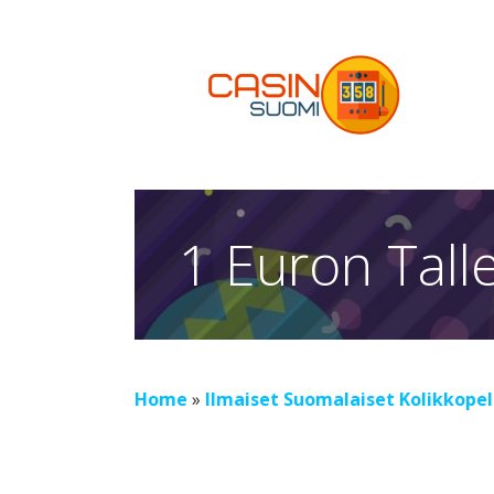
S
k
i
p
t
Suomi Casino 35
o
c
o
1 Euron Tall
n
t
e
n
t
Home
»
Ilmaiset Suomalaiset Kolikkopel