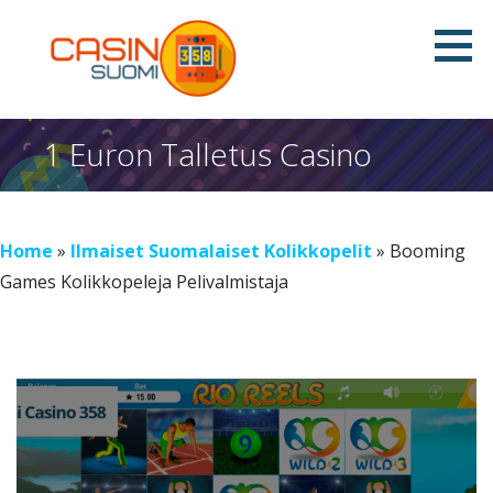
S
k
i
Suomi Casino 358
p
t
1 Euron Talletus Casino
o
c
o
Home
»
Ilmaiset Suomalaiset Kolikkopelit
»
Booming
n
Games Kolikkopeleja Pelivalmistaja
t
e
n
t