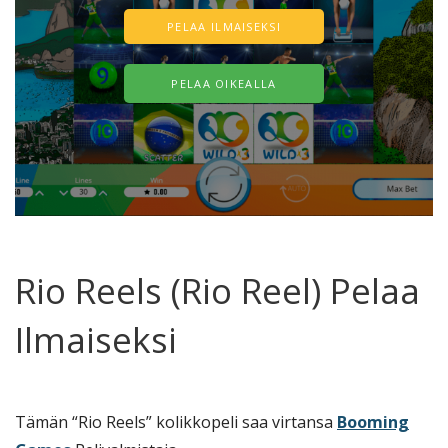
PELAA ILMAISEKSI
PELAA OIKEALLA
Rio Reels (Rio Reel) Pelaa
Ilmaiseksi
Tämän “Rio Reels” kolikkopeli saa virtansa
Booming