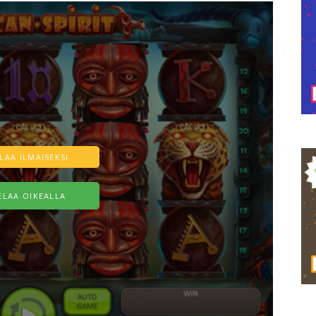
LAA ILMAISEKSI
ELAA OIKEALLA