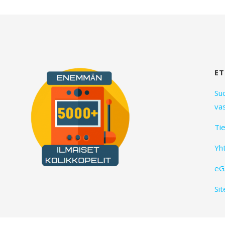
ET
Su
va
Ti
Yh
eG
Si