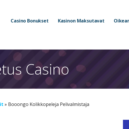
Casino Bonukset
Kasinon Maksutavat
Oikean
8
etus Casino
it
»
Booongo Kolikkopeleja Pelivalmistaja