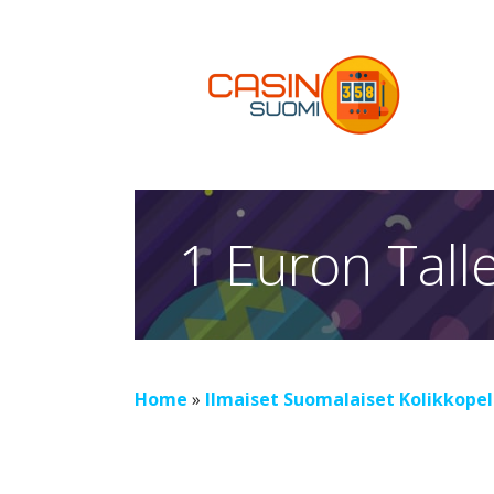
S
k
i
p
t
Suomi Casino 35
o
c
o
1 Euron Tall
n
t
e
n
t
Home
»
Ilmaiset Suomalaiset Kolikkopel