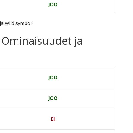
JOO
ja Wild symboli.
in Ominaisuudet ja
JOO
JOO
EI