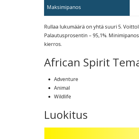
Maksimipanos
Rullaa lukumäärä on yhtä suuri 5. Voitto
Palautusprosentin – 95,1%. Minimipanos 
kierros.
African Spirit Tem
Adventure
Animal
Wildlife
Luokitus