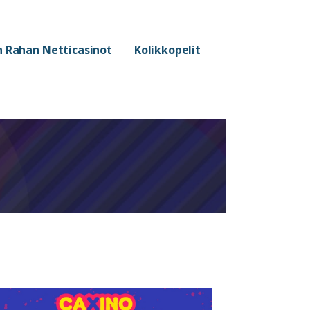
 Rahan Netticasinot
Kolikkopelit