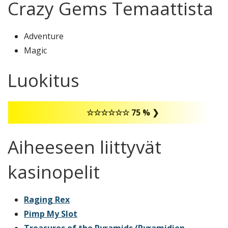
Crazy Gems Temaattista
Adventure
Magic
Luokitus
☆☆☆☆☆☆ 75 % ❯
Aiheeseen liittyvät
kasinopelit
Raging Rex
Pimp My Slot
Treasures of the Pyramids (Pyramidien