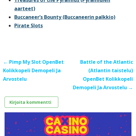
aarteet)
Buccaneer’s Bounty (Buccaneerin palkkio)
Pirate Slots
← Pimp My Slot OpenBet
Battle of the Atlantic
Kolikkopeli Demopeli Ja
(Atlantin taistelu)
Arvostelu
OpenBet Kolikkopeli
Demopeli Ja Arvostelu →
Kirjoita kommentti