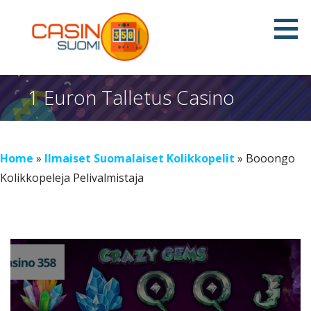
S
k
i
Suomi Casino 358
p
t
1 Euron Talletus Casino
o
c
o
Home
»
Ilmaiset Suomalaiset Kolikkopelit
»
Booongo
n
Kolikkopeleja Pelivalmistaja
t
e
n
t