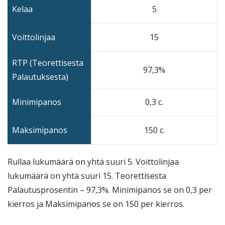
Kelaa
5
Voittolinjaa
15
RTP (Teorettisesta
97,3%
Palautuksesta)
Minimipanos
0,3 c.
Maksimipanos
150 c.
Rullaa lukumäärä on yhtä suuri 5. Voittolinjaa
lukumäärä on yhtä suuri 15. Teorettisesta
Palautusprosentin – 97,3%. Minimipanos se on 0,3 per
kierros ja Maksimipanos se on 150 per kierros.