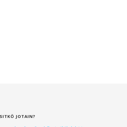
SITKÖ JOTAIN?