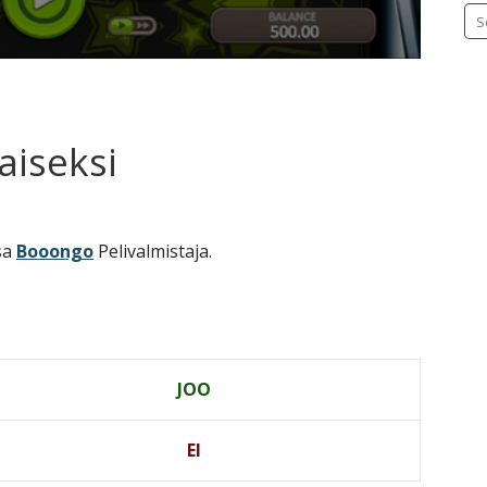
S
e
a
r
c
aiseksi
h
f
o
sa
Booongo
Pelivalmistaja.
r
:
JOO
EI