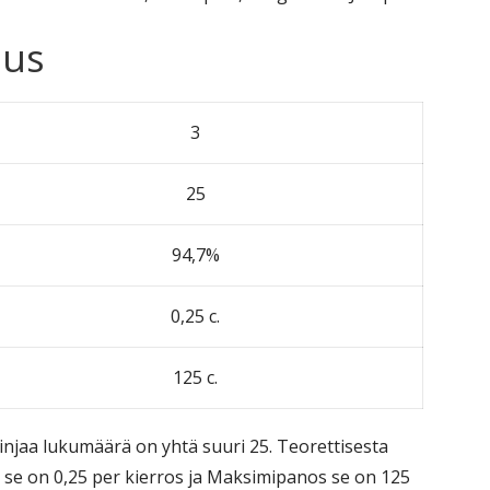
uus
3
25
94,7%
0,25 c.
125 c.
linjaa lukumäärä on yhtä suuri 25. Teorettisesta
se on 0,25 per kierros ja Maksimipanos se on 125