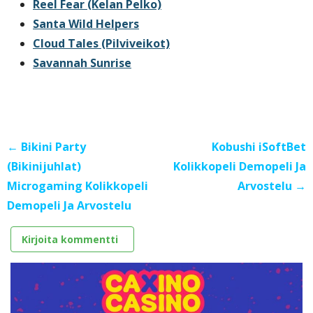
Reel Fear (Kelan Pelko)
Santa Wild Helpers
Cloud Tales (Pilviveikot)
Savannah Sunrise
← Bikini Party
Kobushi iSoftBet
(Bikinijuhlat)
Kolikkopeli Demopeli Ja
Microgaming Kolikkopeli
Arvostelu →
Demopeli Ja Arvostelu
Kirjoita kommentti