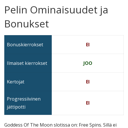
Pelin Ominaisuudet ja
Bonukset
Bonuskierrokset
EI
Ilmaiset kierrokset
JOO
Kertojat
EI
Progressiivinen
EI
jättipotti
Goddess Of The Moon slotissa on: Free Spins. Sillä ei