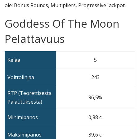
ole: Bonus Rounds, Multipliers, Progressive Jackpot.
Goddess Of The Moon
Pelattavuus
Kelaa
5
Voittolinjaa
243
RTP (Teorettisesta
96,5%
Palautuksesta)
Minimipanos
0,88 c.
Maksimipanos
39,6 c.