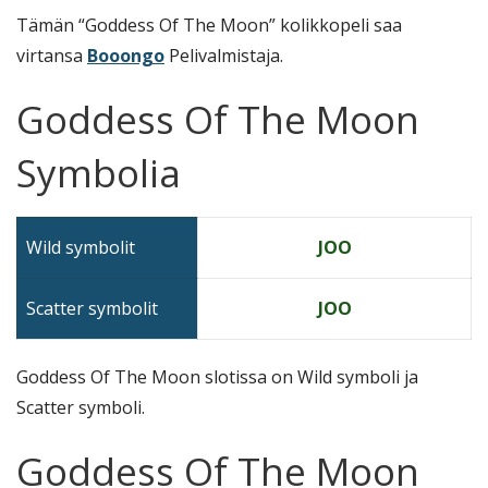
Tämän “Goddess Of The Moon” kolikkopeli saa
virtansa
Booongo
Pelivalmistaja.
Goddess Of The Moon
Symbolia
Wild symbolit
JOO
Scatter symbolit
JOO
Goddess Of The Moon slotissa on Wild symboli ja
Scatter symboli.
Goddess Of The Moon