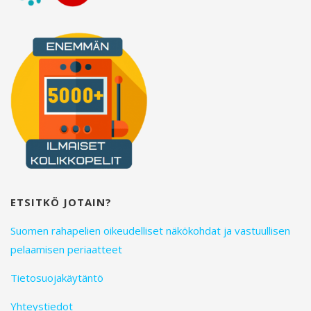
r
:
ETSITKÖ JOTAIN?
Suomen rahapelien oikeudelliset näkökohdat ja vastuullisen
pelaamisen periaatteet
Tietosuojakäytäntö
Yhteystiedot