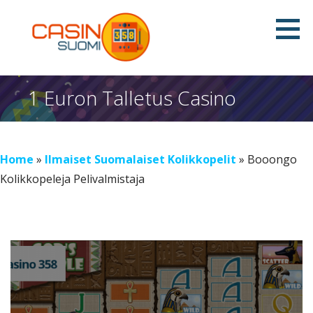
S
k
i
Suomi Casino 358
p
t
1 Euron Talletus Casino
o
c
o
Home
»
Ilmaiset Suomalaiset Kolikkopelit
»
Booongo
n
Kolikkopeleja Pelivalmistaja
t
e
n
t