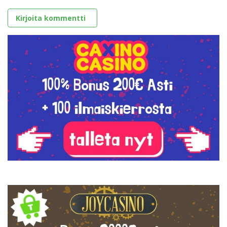
Kirjoita kommentti