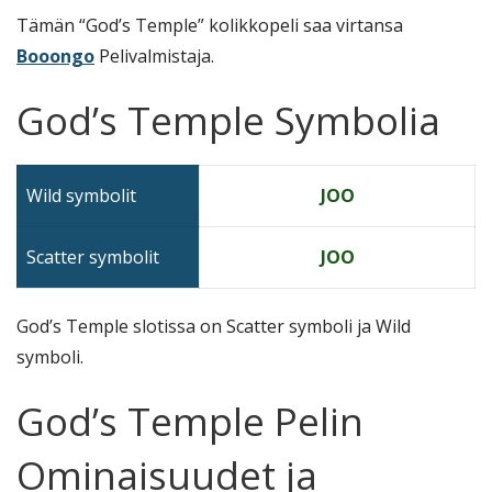
Tämän “God’s Temple” kolikkopeli saa virtansa
Booongo
Pelivalmistaja.
God’s Temple Symbolia
Wild symbolit
JOO
Scatter symbolit
JOO
God’s Temple slotissa on Scatter symboli ja Wild
symboli.
God’s Temple Pelin
Ominaisuudet ja