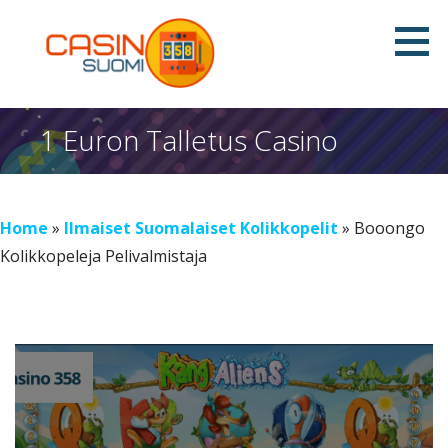
S
k
i
Suomi Casino 358
p
t
1 Euron Talletus Casino
o
c
o
Home
»
Ilmaiset Suomalaiset Kolikkopelit
»
Booongo
n
Kolikkopeleja Pelivalmistaja
t
e
n
t