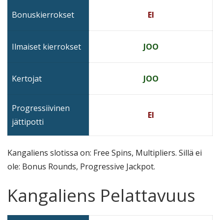
Bonuskierrokset
EI
Ilmaiset kierrokset
JOO
Kertojat
JOO
Progressiivinen
EI
jättipotti
Kangaliens slotissa on: Free Spins, Multipliers. Sillä ei
ole: Bonus Rounds, Progressive Jackpot.
Kangaliens Pelattavuus