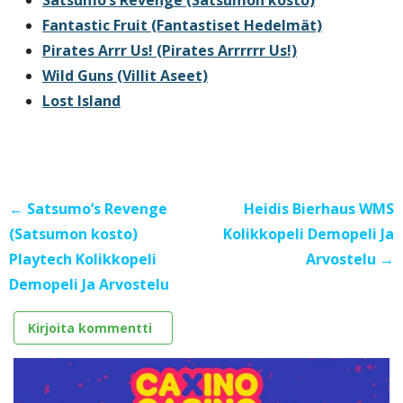
Fantastic Fruit (Fantastiset Hedelmät)
Pirates Arrr Us! (Pirates Arrrrrr Us!)
Wild Guns (Villit Aseet)
Lost Island
← Satsumo’s Revenge
Heidis Bierhaus WMS
(Satsumon kosto)
Kolikkopeli Demopeli Ja
Playtech Kolikkopeli
Arvostelu →
Demopeli Ja Arvostelu
Kirjoita kommentti