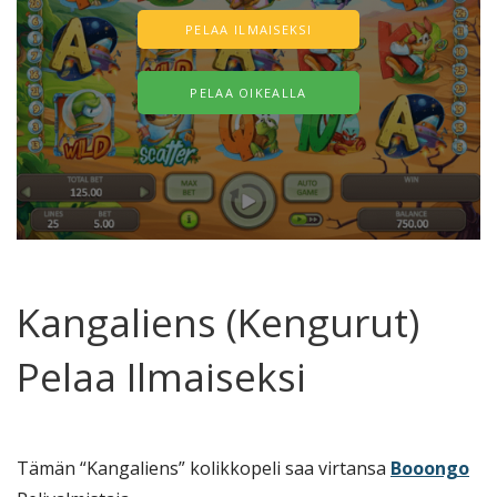
PELAA ILMAISEKSI
PELAA OIKEALLA
Kangaliens (Kengurut)
Pelaa Ilmaiseksi
Tämän “Kangaliens” kolikkopeli saa virtansa
Booongo