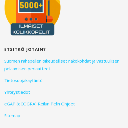
ETSITKÖ JOTAIN?
Suomen rahapelien oikeudelliset näkökohdat ja vastuullisen
pelaamisen periaatteet
Tietosuojakäytäntö
Yhteystiedot
eGAP (eCOGRA) Reilun Pelin Ohjeet
Sitemap