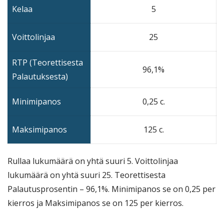
Kelaa
5
Voittolinjaa
25
RTP (Teorettisesta
96,1%
Palautuksesta)
Minimipanos
0,25 c.
Maksimipanos
125 c.
Rullaa lukumäärä on yhtä suuri 5. Voittolinjaa
lukumäärä on yhtä suuri 25. Teorettisesta
Palautusprosentin – 96,1%. Minimipanos se on 0,25 per
kierros ja Maksimipanos se on 125 per kierros.