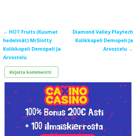
← HOT Fruits (Kuumat
Diamond Valley Playtech
hedelmät) MrSlotty
Kolikkopeli Demopeli Ja
Kolikkopeli Demopeli Ja
Arvostelu →
Arvostelu
Kirjoita kommentti