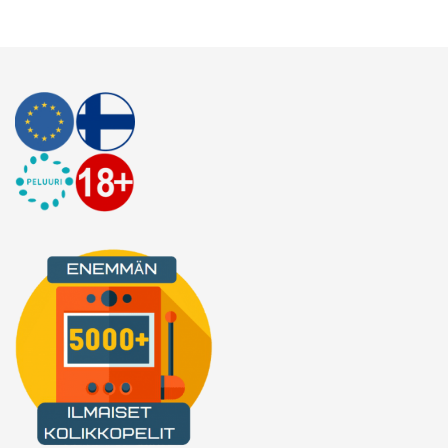
e
a
r
c
h
f
o
r
: