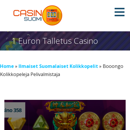
S
k
i
Suomi Casino 358
p
t
1 Euron Talletus Casino
o
c
o
Home
»
Ilmaiset Suomalaiset Kolikkopelit
»
Booongo
n
Kolikkopeleja Pelivalmistaja
t
e
n
t