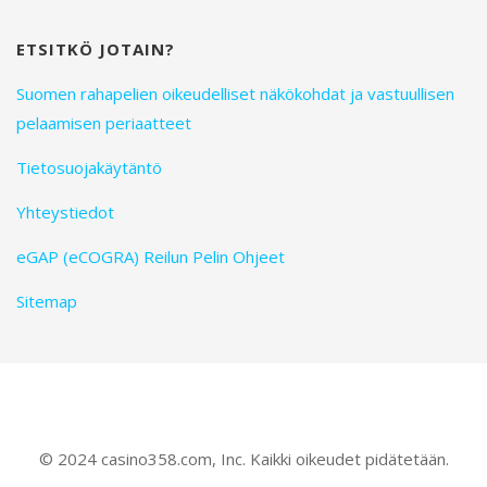
ETSITKÖ JOTAIN?
Suomen rahapelien oikeudelliset näkökohdat ja vastuullisen
pelaamisen periaatteet
Tietosuojakäytäntö
Yhteystiedot
eGAP (eCOGRA) Reilun Pelin Ohjeet
Sitemap
© 2024 casino358.com, Inc. Kaikki oikeudet pidätetään.