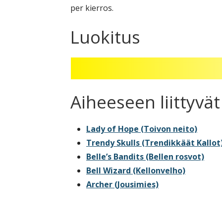
per kierros.
Luokitus
Aiheeseen liittyvät
Lady of Hope (Toivon neito)
Trendy Skulls (Trendikkäät Kallot
Belle’s Bandits (Bellen rosvot)
Bell Wizard (Kellonvelho)
Archer (Jousimies)