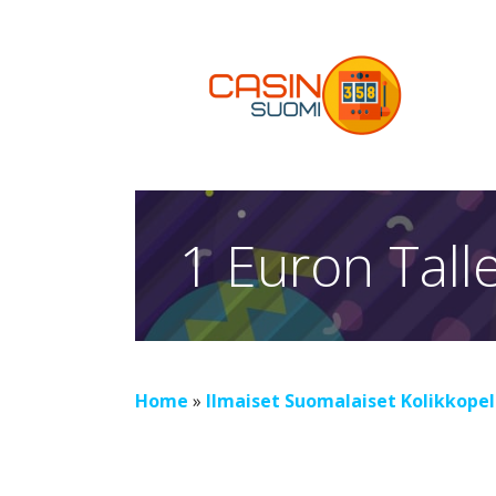
S
k
i
p
t
Suomi Casino 35
o
c
o
1 Euron Tall
n
t
e
n
t
Home
»
Ilmaiset Suomalaiset Kolikkopel