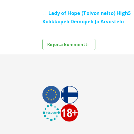
← Lady of Hope (Toivon neito) High5
Kolikkopeli Demopeli Ja Arvostelu
Kirjoita kommentti