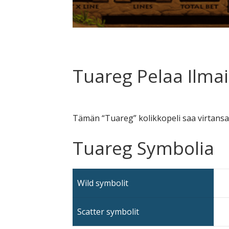
Tuareg Pelaa Ilmai
Tämän “Tuareg” kolikkopeli saa virtans
Tuareg Symbolia
Wild symbolit
Scatter symbolit