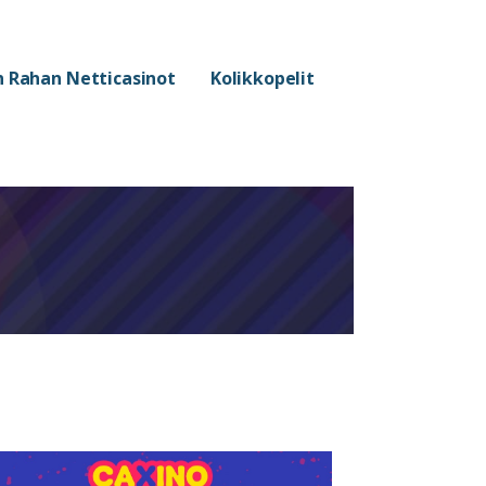
 Rahan Netticasinot
Kolikkopelit