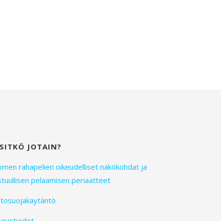
SITKÖ JOTAIN?
omen rahapelien oikeudelliset näkökohdat ja
stuullisen pelaamisen periaatteet
etosuojakäytäntö
teystiedot