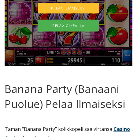
PELAA ILMAISEKSI
PELAA OIKEALLA
Banana Party (Banaani
Puolue) Pelaa Ilmaiseksi
Tämän “Banana Party” kolikkopeli saa virtansa
Casino