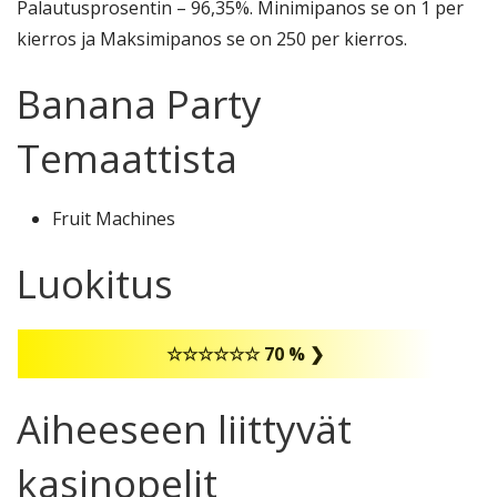
Palautusprosentin – 96,35%. Minimipanos se on 1 per
kierros ja Maksimipanos se on 250 per kierros.
Banana Party
Temaattista
Fruit Machines
Luokitus
☆☆☆☆☆☆ 70 % ❯
Aiheeseen liittyvät
kasinopelit