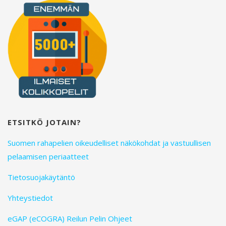
ETSITKÖ JOTAIN?
Suomen rahapelien oikeudelliset näkökohdat ja vastuullisen
pelaamisen periaatteet
Tietosuojakäytäntö
Yhteystiedot
eGAP (eCOGRA) Reilun Pelin Ohjeet