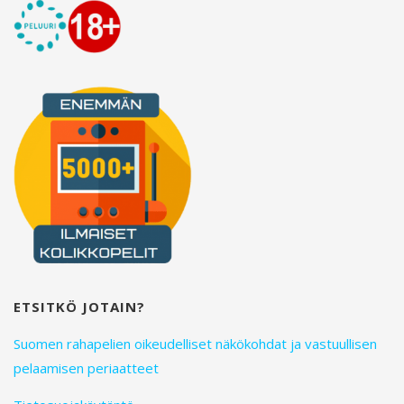
o
r
:
ETSITKÖ JOTAIN?
Suomen rahapelien oikeudelliset näkökohdat ja vastuullisen
pelaamisen periaatteet