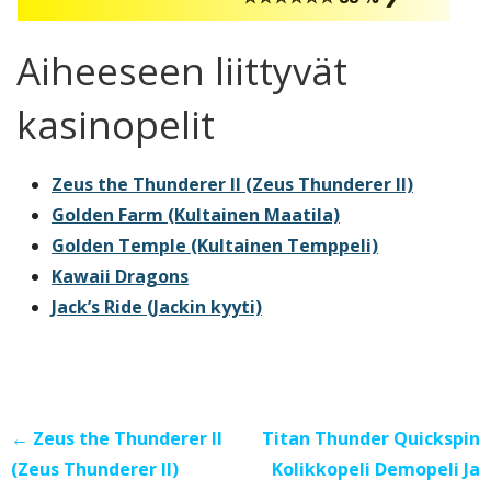
Aiheeseen liittyvät
kasinopelit
Zeus the Thunderer II (Zeus Thunderer II)
Golden Farm (Kultainen Maatila)
Golden Temple (Kultainen Temppeli)
Kawaii Dragons
Jack’s Ride (Jackin kyyti)
← Zeus the Thunderer II
Titan Thunder Quickspin
(Zeus Thunderer II)
Kolikkopeli Demopeli Ja