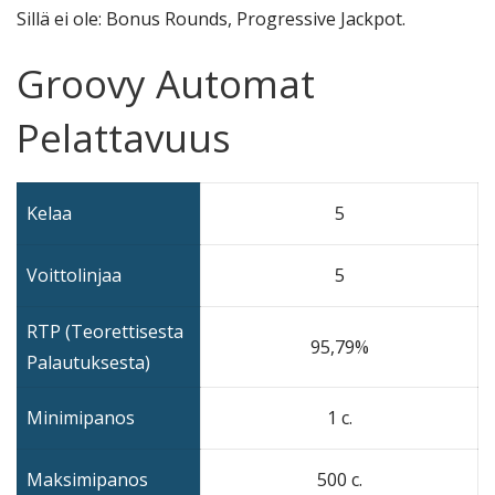
Sillä ei ole: Bonus Rounds, Progressive Jackpot.
Groovy Automat
Pelattavuus
Kelaa
5
Voittolinjaa
5
RTP (Teorettisesta
95,79%
Palautuksesta)
Minimipanos
1 c.
Maksimipanos
500 c.