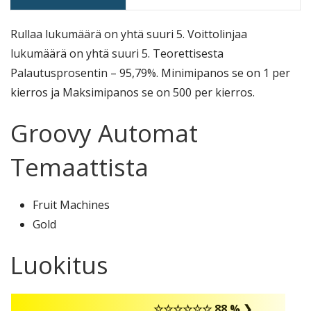
Rullaa lukumäärä on yhtä suuri 5. Voittolinjaa
lukumäärä on yhtä suuri 5. Teorettisesta
Palautusprosentin – 95,79%. Minimipanos se on 1 per
kierros ja Maksimipanos se on 500 per kierros.
Groovy Automat
Temaattista
Fruit Machines
Gold
Luokitus
☆☆☆☆☆☆ 88 % ❯