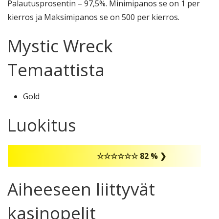
Palautusprosentin – 97,5%. Minimipanos se on 1 per
kierros ja Maksimipanos se on 500 per kierros.
Mystic Wreck
Temaattista
Gold
Luokitus
☆☆☆☆☆☆ 82 % ❯
Aiheeseen liittyvät
kasinopelit