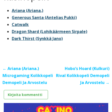
Ariana (Ariana.)
Generous Santa (Antelias Pukki)
Catwalk
Dragon Shard (Lohikäärmeen Sirpale)
Dark Thirst (Synkkä Jano)
← Ariana (Ariana.)
Hobo’s Hoard (Kulkuri)
Microgaming Kolikkopeli
Rival Kolikkopeli Demopeli
Demopeli Ja Arvostelu
Ja Arvostelu →
Kirjoita kommentti