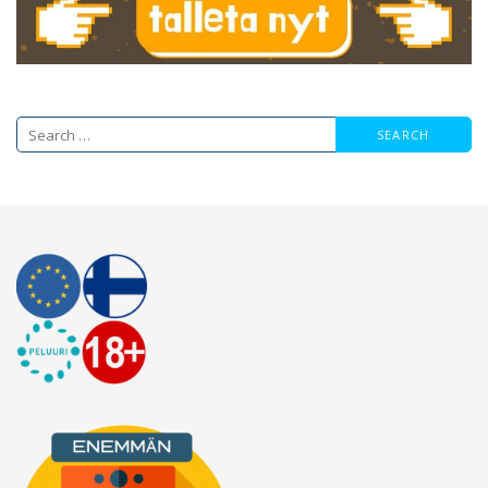
S
e
a
r
c
h
f
o
r
: