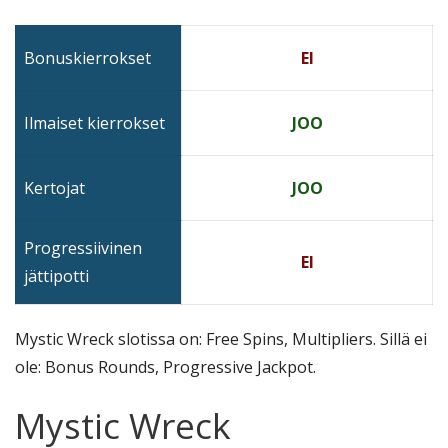
Bonuskierrokset
EI
Ilmaiset kierrokset
JOO
Kertojat
JOO
Progressiivinen
EI
jättipotti
Mystic Wreck slotissa on: Free Spins, Multipliers. Sillä ei
ole: Bonus Rounds, Progressive Jackpot.
Mystic Wreck