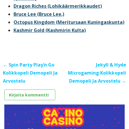
Dragon Riches (Lohikäärmerikkaudet)
Bruce Lee (Bruce Lee.)
Octopus Kingdom (Meritursaan Kuningaskunta)
Kashmir Gold (Kashmirin Kulta)
← Spin Party Play’n Go
Jekyll & Hyde
Kolikkopeli Demopeli Ja
Microgaming Kolikkopeli
Arvostelu
Demopeli Ja Arvostelu →
Kirjoita kommentti