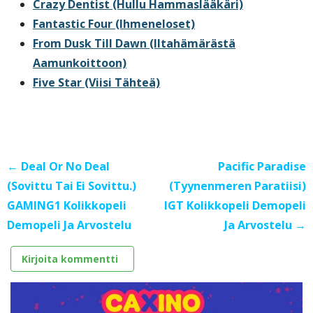
Crazy Dentist (Hullu Hammaslääkäri)
Fantastic Four (Ihmeneloset)
From Dusk Till Dawn (Iltahämärästä
Aamunkoittoon)
Five Star (Viisi Tähteä)
← Deal Or No Deal
Pacific Paradise
(Sovittu Tai Ei Sovittu.)
(Tyynenmeren Paratiisi)
GAMING1 Kolikkopeli
IGT Kolikkopeli Demopeli
Demopeli Ja Arvostelu
Ja Arvostelu →
Kirjoita kommentti