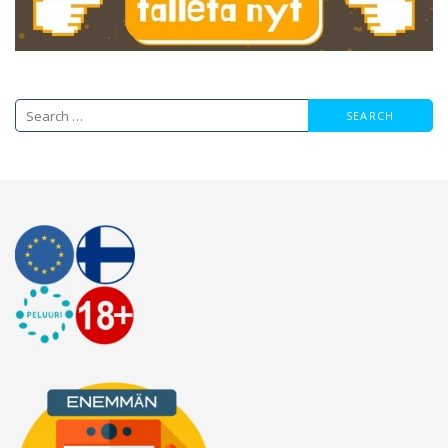
S
e
a
r
c
h
f
o
r
: