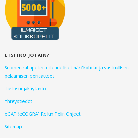
ETSITKÖ JOTAIN?
Suomen rahapelien oikeudelliset näkökohdat ja vastuullisen
pelaamisen periaatteet
Tietosuojakäytäntö
Yhteystiedot
eGAP (eCOGRA) Reilun Pelin Ohjeet
Sitemap