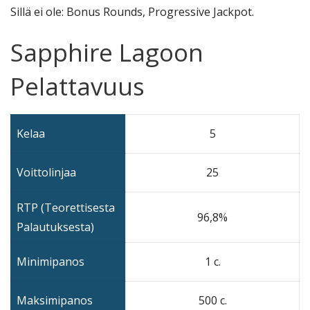
Sillä ei ole: Bonus Rounds, Progressive Jackpot.
Sapphire Lagoon
Pelattavuus
Kelaa
5
Voittolinjaa
25
RTP (Teorettisesta
96,8%
Palautuksesta)
Minimipanos
1 c.
Maksimipanos
500 c.