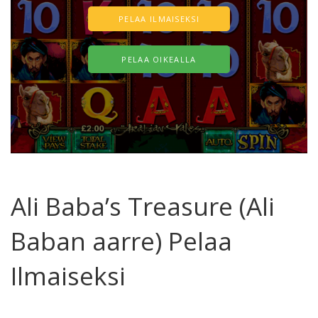
PELAA ILMAISEKSI
PELAA OIKEALLA
Ali Baba’s Treasure (Ali
Baban aarre) Pelaa
Ilmaiseksi