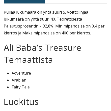
Rullaa lukumäärä on yhtä suuri 5. Voittolinjaa
lukumäärä on yhtä suuri 40. Teorettisesta
Palautusprosentin – 92,8%. Minimipanos se on 0,4 per
kierros ja Maksimipanos se on 400 per kierros.
Ali Baba’s Treasure
Temaattista
Adventure
Arabian
Fairy Tale
Luokitus