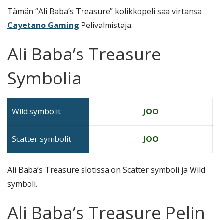
Tämän “Ali Baba’s Treasure” kolikkopeli saa virtansa
Cayetano Gaming
Pelivalmistaja.
Ali Baba’s Treasure
Symbolia
Wild symbolit
JOO
Scatter symbolit
JOO
Ali Baba’s Treasure slotissa on Scatter symboli ja Wild
symboli.
Ali Baba’s Treasure Pelin