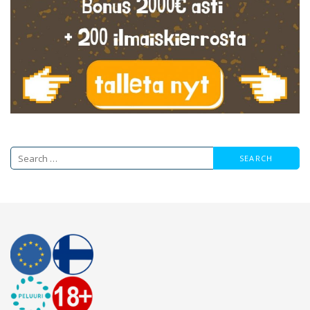
S
e
a
r
c
h
f
o