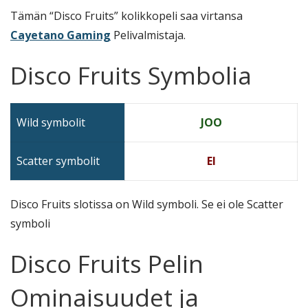
Tämän “Disco Fruits” kolikkopeli saa virtansa
Cayetano Gaming
Pelivalmistaja.
Disco Fruits Symbolia
Wild symbolit
JOO
Scatter symbolit
EI
Disco Fruits slotissa on Wild symboli. Se ei ole Scatter
symboli
Disco Fruits Pelin
Ominaisuudet ja