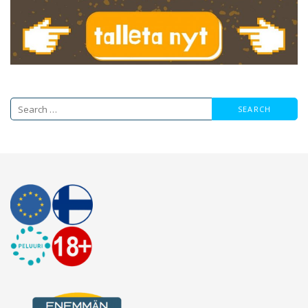
S
e
a
r
c
h
f
o
r
: