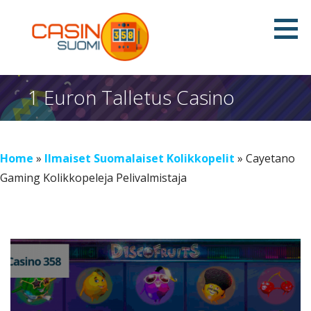
S
k
i
Suomi Casino 358
p
t
1 Euron Talletus Casino
o
c
o
Home
»
Ilmaiset Suomalaiset Kolikkopelit
»
Cayetano
n
Gaming Kolikkopeleja Pelivalmistaja
t
e
n
t