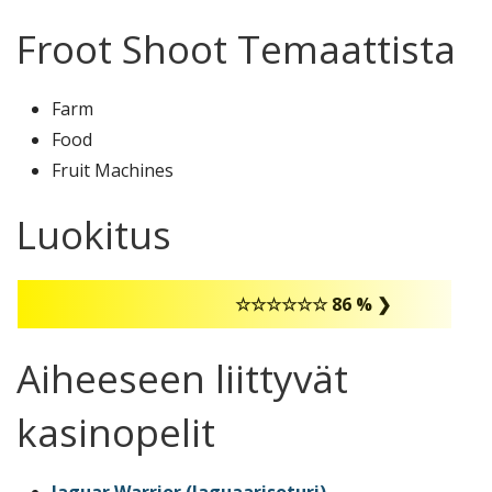
Froot Shoot Temaattista
Farm
Food
Fruit Machines
Luokitus
☆☆☆☆☆☆ 86 % ❯
Aiheeseen liittyvät
kasinopelit
Jaguar Warrior (Jaguaarisoturi)