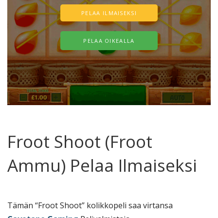
PELAA ILMAISEKSI
PELAA OIKEALLA
Froot Shoot (Froot
Ammu) Pelaa Ilmaiseksi
Tämän “Froot Shoot” kolikkopeli saa virtansa