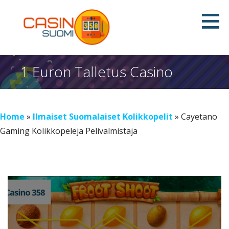
S
k
i
Suomi Casino 358
p
t
1 Euron Talletus Casino
o
c
o
Home
»
Ilmaiset Suomalaiset Kolikkopelit
»
Cayetano
n
Gaming Kolikkopeleja Pelivalmistaja
t
e
n
t