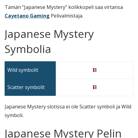
Tämän “Japanese Mystery” kolikkopeli saa virtansa
Cayetano Gaming
Pelivalmistaja.
Japanese Mystery
Symbolia
Wild symbolit
EI
Scatter symbolit
EI
Japanese Mystery slotissa ei ole Scatter symboli ja Wild
symboli.
Japanese Mystery Pelin