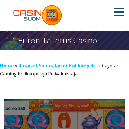
S
k
i
Suomi Casino 358
p
t
1 Euron Talletus Casino
o
c
o
Home
»
Ilmaiset Suomalaiset Kolikkopelit
»
Cayetano
n
Gaming Kolikkopeleja Pelivalmistaja
t
e
n
t