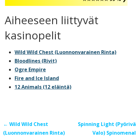
Aiheeseen liittyvät
kasinopelit
Wild Wild Chest (Luonnonvarainen Rinta)
Bloodlines (Rivit)
Ogre Empire
Fire and Ice Island
12 Animals (12 eläintä)
← Wild Wild Chest
Spinning Light (Pyörivä
(Luonnonvarainen Rinta)
Valo) Spinomenal