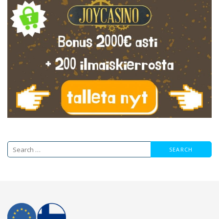
S
e
a
r
c
h