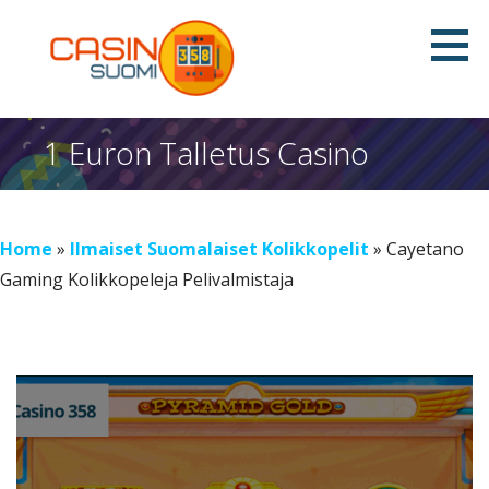
S
k
i
Suomi Casino 358
p
t
1 Euron Talletus Casino
o
c
o
Home
»
Ilmaiset Suomalaiset Kolikkopelit
»
Cayetano
n
Gaming Kolikkopeleja Pelivalmistaja
t
e
n
t