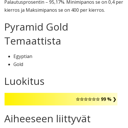
Palautusprosentin – 95,17%. Minimipanos se on 0,4 per
kierros ja Maksimipanos se on 400 per kierros.
Pyramid Gold
Temaattista
Egyptian
Gold
Luokitus
☆☆☆☆☆☆ 99 % ❯
Aiheeseen liittyvät