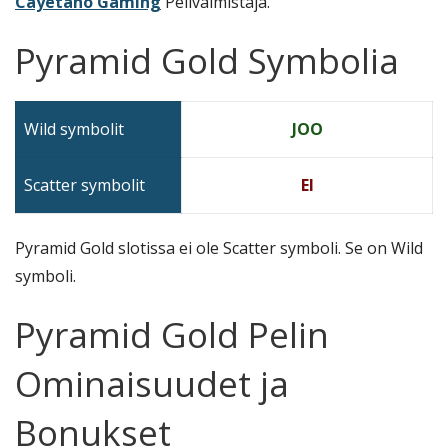
Cayetano Gaming
Pelivalmistaja.
Pyramid Gold Symbolia
Wild symbolit
JOO
Scatter symbolit
EI
Pyramid Gold slotissa ei ole Scatter symboli. Se on Wild
symboli.
Pyramid Gold Pelin
Ominaisuudet ja
Bonukset