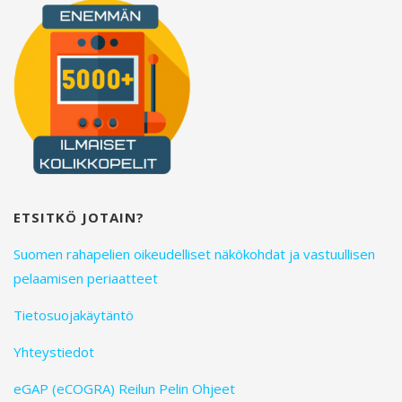
ETSITKÖ JOTAIN?
Suomen rahapelien oikeudelliset näkökohdat ja vastuullisen
pelaamisen periaatteet
Tietosuojakäytäntö
Yhteystiedot
eGAP (eCOGRA) Reilun Pelin Ohjeet