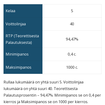
Kelaa
5
Voittolinjaa
40
RTP (Teorettisesta
94,47%
Palautuksesta)
Minimipanos
0,4 c.
Maksimipanos
1000 c.
Rullaa lukumäärä on yhtä suuri 5. Voittolinjaa
lukumäärä on yhtä suuri 40. Teorettisesta
Palautusprosentin – 94,47%. Minimipanos se on 0,4 per
kierros ja Maksimipanos se on 1000 per kierros.