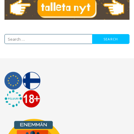
S
e
a
r
c
h
f
o
r
: