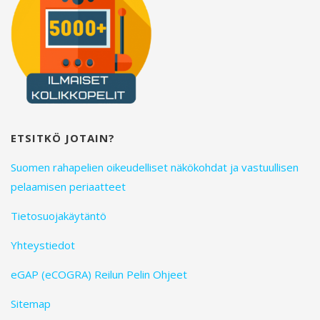
ETSITKÖ JOTAIN?
Suomen rahapelien oikeudelliset näkökohdat ja vastuullisen
pelaamisen periaatteet
Tietosuojakäytäntö
Yhteystiedot
eGAP (eCOGRA) Reilun Pelin Ohjeet
Sitemap