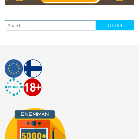
S
e
a
r
c
h
f
o
r
: