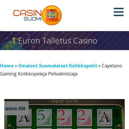
S
k
i
Suomi Casino 358
p
t
1 Euron Talletus Casino
o
c
o
Home
»
Ilmaiset Suomalaiset Kolikkopelit
»
Cayetano
n
Gaming Kolikkopeleja Pelivalmistaja
t
e
n
t