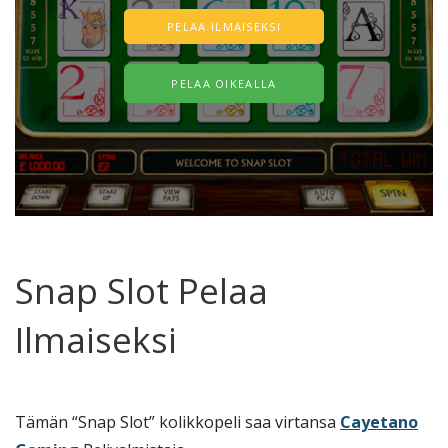
PELAA ILMAISEKSI
PELAA OIKEALLA
Snap Slot Pelaa
Ilmaiseksi
Tämän “Snap Slot” kolikkopeli saa virtansa
Cayetano