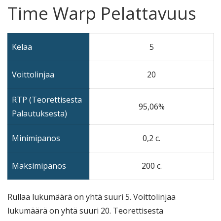
Time Warp Pelattavuus
Kelaa
5
Voittolinjaa
20
RTP (Teorettisesta
95,06%
Palautuksesta)
Minimipanos
0,2 c.
Maksimipanos
200 c.
Rullaa lukumäärä on yhtä suuri 5. Voittolinjaa
lukumäärä on yhtä suuri 20. Teorettisesta