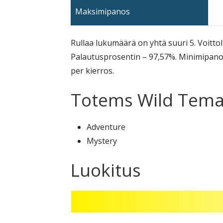
Maksimipanos
Rullaa lukumäärä on yhtä suuri 5. Voitto
Palautusprosentin – 97,57%. Minimipanos
per kierros.
Totems Wild Temaa
Adventure
Mystery
Luokitus