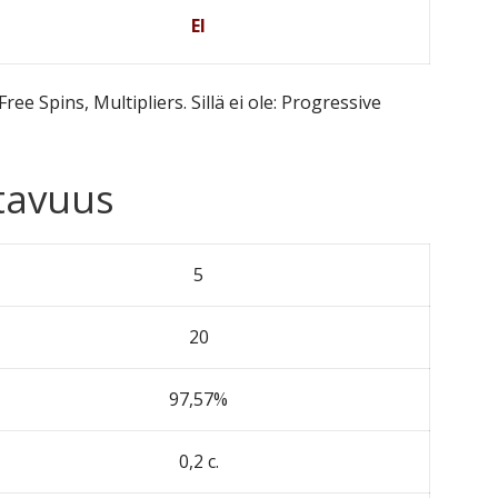
EI
ee Spins, Multipliers. Sillä ei ole: Progressive
tavuus
5
20
97,57%
0,2 c.