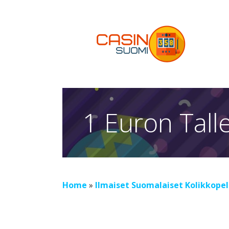
S
k
i
p
t
Suomi Casino 35
o
c
o
1 Euron Tall
n
t
e
n
t
Home
»
Ilmaiset Suomalaiset Kolikkopel