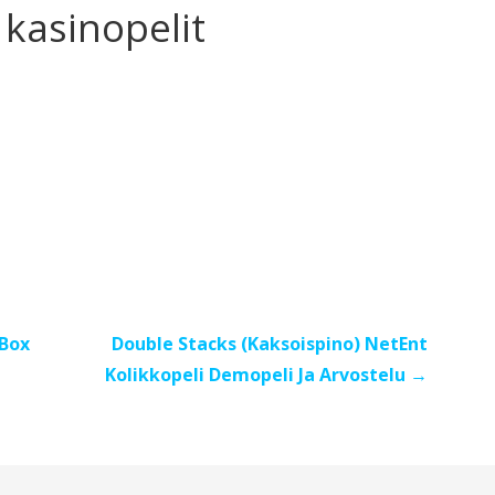
 kasinopelit
 Box
Double Stacks (Kaksoispino) NetEnt
Kolikkopeli Demopeli Ja Arvostelu →