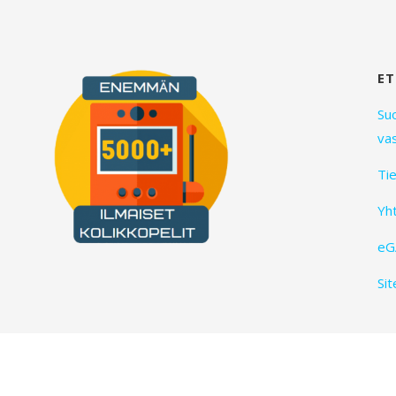
ET
Su
va
Ti
Yh
eG
Si