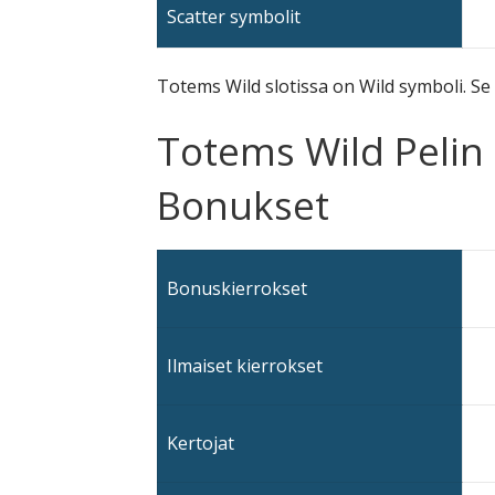
Scatter symbolit
Totems Wild slotissa on Wild symboli. Se 
Totems Wild Pelin
Bonukset
Bonuskierrokset
Ilmaiset kierrokset
Kertojat