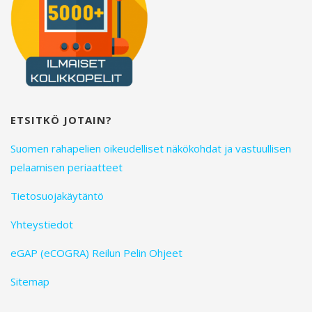
ETSITKÖ JOTAIN?
Suomen rahapelien oikeudelliset näkökohdat ja vastuullisen
pelaamisen periaatteet
Tietosuojakäytäntö
Yhteystiedot
eGAP (eCOGRA) Reilun Pelin Ohjeet
Sitemap