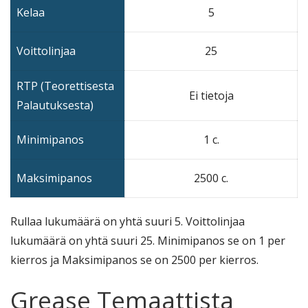
Kelaa
5
Voittolinjaa
25
RTP (Teorettisesta
Ei tietoja
Palautuksesta)
Minimipanos
1 c.
Maksimipanos
2500 c.
Rullaa lukumäärä on yhtä suuri 5. Voittolinjaa
lukumäärä on yhtä suuri 25. Minimipanos se on 1 per
kierros ja Maksimipanos se on 2500 per kierros.
Grease Temaattista