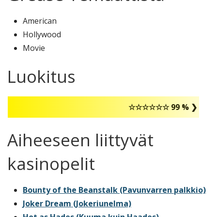
American
Hollywood
Movie
Luokitus
☆☆☆☆☆☆ 99 % ❯
Aiheeseen liittyvät
kasinopelit
Bounty of the Beanstalk (Pavunvarren palkkio)
Joker Dream (Jokeriunelma)
Hot as Hades (Kuuma kuin Haades)