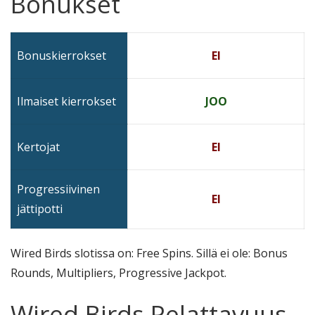
Bonukset
Bonuskierrokset
EI
Ilmaiset kierrokset
JOO
Kertojat
EI
Progressiivinen
EI
jättipotti
Wired Birds slotissa on: Free Spins. Sillä ei ole: Bonus
Rounds, Multipliers, Progressive Jackpot.
Wired Birds Pelattavuus