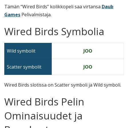
Tämän “Wired Birds” kolikkopeli saa virtansa
Daub
Games
Pelivalmistaja.
Wired Birds Symbolia
Wild symbolit
JOO
Scatter symbolit
JOO
Wired Birds slotissa on Scatter symboli ja Wild symboli.
Wired Birds Pelin
Ominaisuudet ja