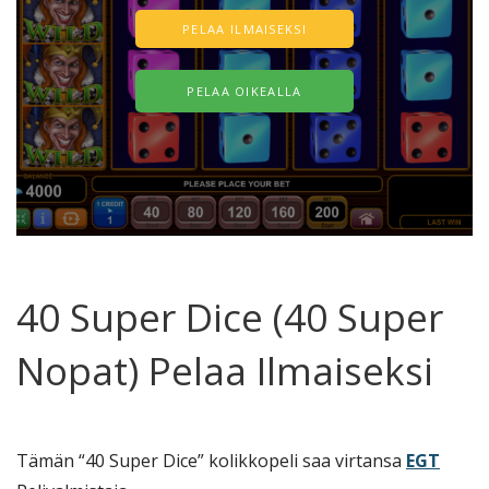
PELAA ILMAISEKSI
PELAA OIKEALLA
40 Super Dice (40 Super
Nopat) Pelaa Ilmaiseksi
Tämän “40 Super Dice” kolikkopeli saa virtansa
EGT