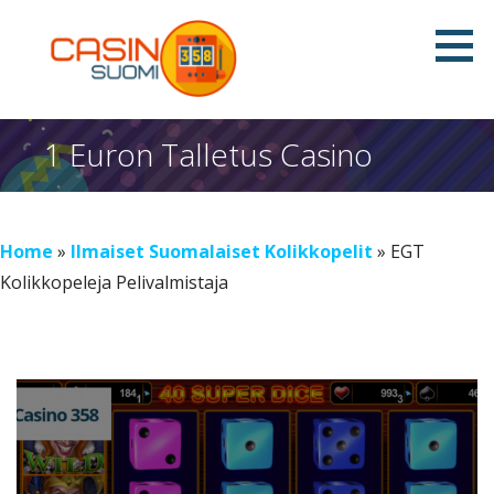
S
k
i
Suomi Casino 358
p
t
1 Euron Talletus Casino
o
c
o
Home
»
Ilmaiset Suomalaiset Kolikkopelit
»
EGT
n
Kolikkopeleja Pelivalmistaja
t
e
n
t