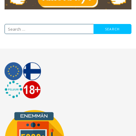
S
e
a
r
c
h
f
o
r
: