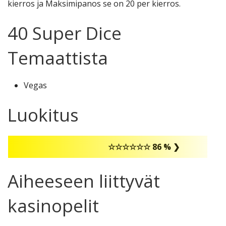
kierros ja Maksimipanos se on 20 per kierros.
40 Super Dice
Temaattista
Vegas
Luokitus
☆☆☆☆☆☆ 86 % ❯
Aiheeseen liittyvät
kasinopelit